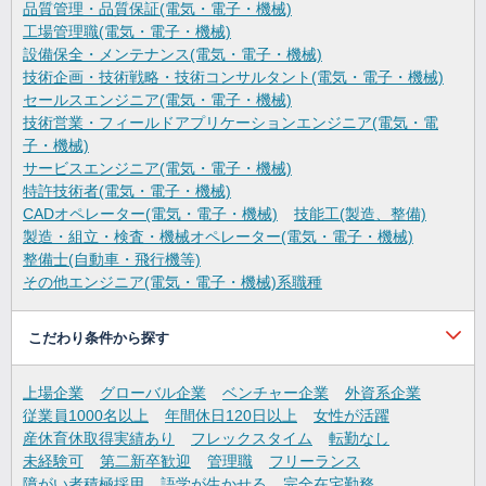
品質管理・品質保証(電気・電子・機械)
工場管理職(電気・電子・機械)
設備保全・メンテナンス(電気・電子・機械)
技術企画・技術戦略・技術コンサルタント(電気・電子・機械)
セールスエンジニア(電気・電子・機械)
技術営業・フィールドアプリケーションエンジニア(電気・電
子・機械)
サービスエンジニア(電気・電子・機械)
特許技術者(電気・電子・機械)
CADオペレーター(電気・電子・機械)
技能工(製造、整備)
製造・組立・検査・機械オペレーター(電気・電子・機械)
整備士(自動車・飛行機等)
その他エンジニア(電気・電子・機械)系職種
こだわり条件から探す
上場企業
グローバル企業
ベンチャー企業
外資系企業
従業員1000名以上
年間休日120日以上
女性が活躍
産休育休取得実績あり
フレックスタイム
転勤なし
未経験可
第二新卒歓迎
管理職
フリーランス
障がい者積極採用
語学が生かせる
完全在宅勤務