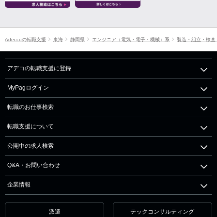
Adeccoの転職支援
東海
静岡県
エンジニア（電気・電子・機械）系
製造・組立・検査
アデコの転職支援に登録
MyPagログイン
転職のお仕事検索
転職支援について
公開中の求人検索
Q&A・お問い合わせ
企業情報
派遣
テックコンサルティング