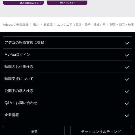
Adeccoの転職支援
東北
青森県
エンジニア（電気・電子・機械）系
製造・組立・検査
アデコの転職支援に登録
MyPagログイン
転職のお仕事検索
転職支援について
公開中の求人検索
Q&A・お問い合わせ
企業情報
派遣
テックコンサルティング