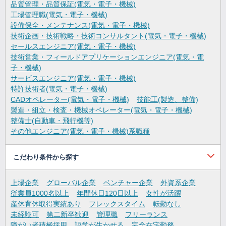
品質管理・品質保証(電気・電子・機械)
工場管理職(電気・電子・機械)
設備保全・メンテナンス(電気・電子・機械)
技術企画・技術戦略・技術コンサルタント(電気・電子・機械)
セールスエンジニア(電気・電子・機械)
技術営業・フィールドアプリケーションエンジニア(電気・電
子・機械)
サービスエンジニア(電気・電子・機械)
特許技術者(電気・電子・機械)
CADオペレーター(電気・電子・機械)
技能工(製造、整備)
製造・組立・検査・機械オペレーター(電気・電子・機械)
整備士(自動車・飛行機等)
その他エンジニア(電気・電子・機械)系職種
こだわり条件から探す
上場企業
グローバル企業
ベンチャー企業
外資系企業
従業員1000名以上
年間休日120日以上
女性が活躍
産休育休取得実績あり
フレックスタイム
転勤なし
未経験可
第二新卒歓迎
管理職
フリーランス
障がい者積極採用
語学が生かせる
完全在宅勤務