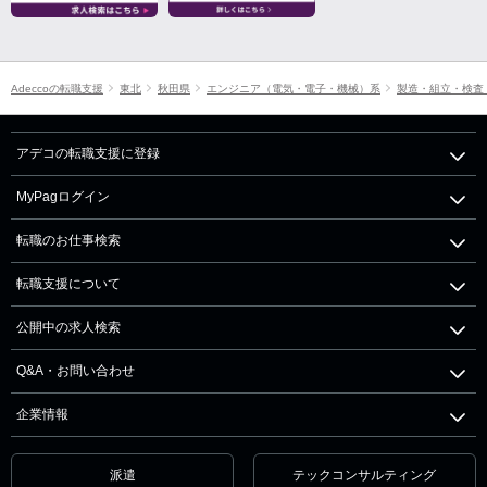
Adeccoの転職支援
東北
秋田県
エンジニア（電気・電子・機械）系
製造・組立・検査
アデコの転職支援に登録
MyPagログイン
転職のお仕事検索
転職支援について
公開中の求人検索
Q&A・お問い合わせ
企業情報
派遣
テックコンサルティング