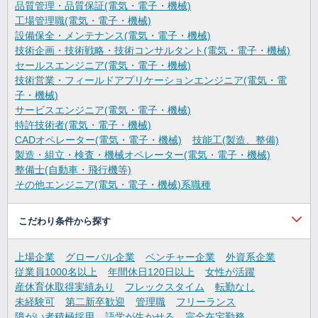
品質管理・品質保証(電気・電子・機械)
工場管理職(電気・電子・機械)
設備保全・メンテナンス(電気・電子・機械)
技術企画・技術戦略・技術コンサルタント(電気・電子・機械)
セールスエンジニア(電気・電子・機械)
技術営業・フィールドアプリケーションエンジニア(電気・電
子・機械)
サービスエンジニア(電気・電子・機械)
特許技術者(電気・電子・機械)
CADオペレーター(電気・電子・機械)
技能工(製造、整備)
製造・組立・検査・機械オペレーター(電気・電子・機械)
整備士(自動車・飛行機等)
その他エンジニア(電気・電子・機械)系職種
こだわり条件から探す
上場企業
グローバル企業
ベンチャー企業
外資系企業
従業員1000名以上
年間休日120日以上
女性が活躍
産休育休取得実績あり
フレックスタイム
転勤なし
未経験可
第二新卒歓迎
管理職
フリーランス
障がい者積極採用
語学が生かせる
完全在宅勤務