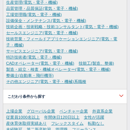
生産管理(電気・電子・機械)
品質管理・品質保証(電気・電子・機械)
工場管理職(電気・電子・機械)
設備保全・メンテナンス(電気・電子・機械)
技術企画・技術戦略・技術コンサルタント(電気・電子・機械)
セールスエンジニア(電気・電子・機械)
技術営業・フィールドアプリケーションエンジニア(電気・電
子・機械)
サービスエンジニア(電気・電子・機械)
特許技術者(電気・電子・機械)
CADオペレーター(電気・電子・機械)
技能工(製造、整備)
製造・組立・検査・機械オペレーター(電気・電子・機械)
整備士(自動車・飛行機等)
その他エンジニア(電気・電子・機械)系職種
こだわり条件から探す
上場企業
グローバル企業
ベンチャー企業
外資系企業
従業員1000名以上
年間休日120日以上
女性が活躍
産休育休取得実績あり
フレックスタイム
転勤なし
未経験可
第二新卒歓迎
管理職
フリーランス