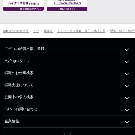
Adeccoの転職支援
九州
福岡県
エンジニア（電気・電子・機械）系
製造・組立・検査
アデコの転職支援に登録
MyPagログイン
転職のお仕事検索
転職支援について
公開中の求人検索
Q&A・お問い合わせ
企業情報