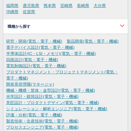
福岡県
鹿児島県
熊本県
宮崎県
長崎県
大分県
沖縄県
佐賀県
職種から探す
研究・開発(電気・電子・機械)
製品開発(電気・電子・機械)
電子デバイス設計(電気・電子・機械)
半導体設計(IC・LSI・メモリ)(電気・電子・機械)
回路設計(電気・電子・機械)
電気制御設計(電気・電子・機械)
プロダクトマネジメント・プロジェクトマネジメント(電気・
電子・機械)
開発系管理職(マネージャ)
機械・機構・筐体・金型設計(電気・電子・機械)
光学設計・鏡筒設計(電気・電子・機械)
意匠設計・プロダクトデザイン(電気・電子・機械)
シミュレーション・解析エンジニア(電気・電子・機械)
評価・分析(電気・電子・機械)
製造技術・生産技術(電気・電子・機械)
プロセスエンジニア(電気・電子・機械)