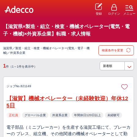
登録
ログイン
メニュー
【滋賀県×製造・組立・検査・機械オペレーター(電気・電
子・機械)×外資系企業】転職・求人情報
滋賀県／製造・組立・検査・機械オペレーター(電気・電子・機
検索条件を変更
械)／外資系企業
1
件（1～1件を表示中）
ジョブNo.821149
【滋賀】機械オペレーター（未経験歓迎）年休12
5日
正社員
グローバル企業
外資系企業
年間休日120日以上
未経験可
電子部品（ミニブレーカー）を生産する滋賀工場にて、ブレーカ
ーの プレス、組立機、その他関連の機械オペレーターとして勤