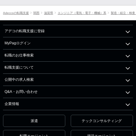
Adeccoの転職支援
関西
滋賀県
エンジニア（電気・電子・機械）系
製造・組立・検査
アデコの転職支援に登録
MyPagログイン
転職のお仕事検索
転職支援について
公開中の求人検索
Q&A・お問い合わせ
企業情報
派遣
テックコンサルティング
転職エージェント
就活エージェント