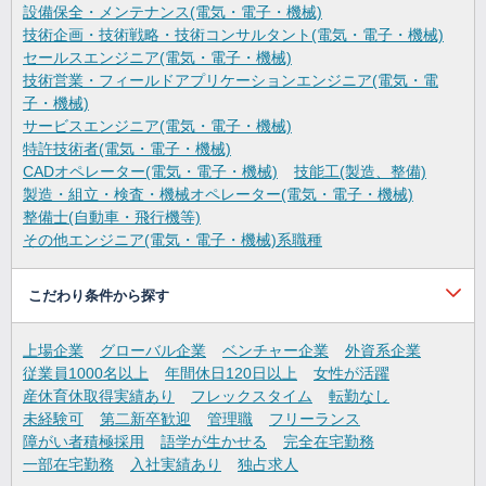
設備保全・メンテナンス(電気・電子・機械)
技術企画・技術戦略・技術コンサルタント(電気・電子・機械)
セールスエンジニア(電気・電子・機械)
技術営業・フィールドアプリケーションエンジニア(電気・電
子・機械)
サービスエンジニア(電気・電子・機械)
特許技術者(電気・電子・機械)
CADオペレーター(電気・電子・機械)
技能工(製造、整備)
製造・組立・検査・機械オペレーター(電気・電子・機械)
整備士(自動車・飛行機等)
その他エンジニア(電気・電子・機械)系職種
こだわり条件から探す
上場企業
グローバル企業
ベンチャー企業
外資系企業
従業員1000名以上
年間休日120日以上
女性が活躍
産休育休取得実績あり
フレックスタイム
転勤なし
未経験可
第二新卒歓迎
管理職
フリーランス
障がい者積極採用
語学が生かせる
完全在宅勤務
一部在宅勤務
入社実績あり
独占求人