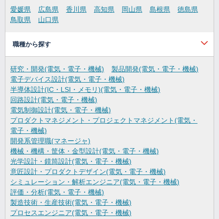
愛媛県
広島県
香川県
高知県
岡山県
島根県
徳島県
鳥取県
山口県
職種から探す
研究・開発(電気・電子・機械)
製品開発(電気・電子・機械)
電子デバイス設計(電気・電子・機械)
半導体設計(IC・LSI・メモリ)(電気・電子・機械)
回路設計(電気・電子・機械)
電気制御設計(電気・電子・機械)
プロダクトマネジメント・プロジェクトマネジメント(電気・
電子・機械)
開発系管理職(マネージャ)
機械・機構・筐体・金型設計(電気・電子・機械)
光学設計・鏡筒設計(電気・電子・機械)
意匠設計・プロダクトデザイン(電気・電子・機械)
シミュレーション・解析エンジニア(電気・電子・機械)
評価・分析(電気・電子・機械)
製造技術・生産技術(電気・電子・機械)
プロセスエンジニア(電気・電子・機械)