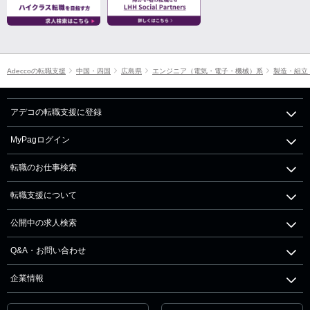
Adeccoの転職支援
中国・四国
広島県
エンジニア（電気・電子・機械）系
製造・組立
アデコの転職支援に登録
MyPagログイン
転職のお仕事検索
転職支援について
公開中の求人検索
Q&A・お問い合わせ
企業情報