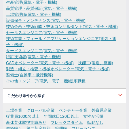
生産管理(電気・電子・機械)
品質管理・品質保証(電気・電子・機械)
工場管理職(電気・電子・機械)
設備保全・メンテナンス(電気・電子・機械)
技術企画・技術戦略・技術コンサルタント(電気・電子・機械)
セールスエンジニア(電気・電子・機械)
技術営業・フィールドアプリケーションエンジニア(電気・電
子・機械)
サービスエンジニア(電気・電子・機械)
特許技術者(電気・電子・機械)
CADオペレーター(電気・電子・機械)
技能工(製造、整備)
製造・組立・検査・機械オペレーター(電気・電子・機械)
整備士(自動車・飛行機等)
その他エンジニア(電気・電子・機械)系職種
こだわり条件から探す
上場企業
グローバル企業
ベンチャー企業
外資系企業
従業員1000名以上
年間休日120日以上
女性が活躍
産休育休取得実績あり
フレックスタイム
転勤なし
未経験可
第二新卒歓迎
管理職
フリーランス