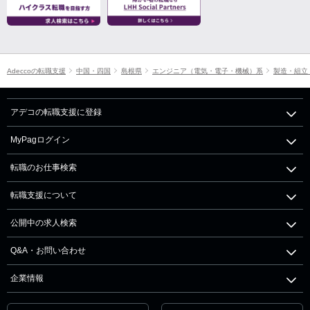
Adeccoの転職支援
中国・四国
島根県
エンジニア（電気・電子・機械）系
製造・組立
アデコの転職支援に登録
MyPagログイン
転職のお仕事検索
転職支援について
公開中の求人検索
Q&A・お問い合わせ
企業情報