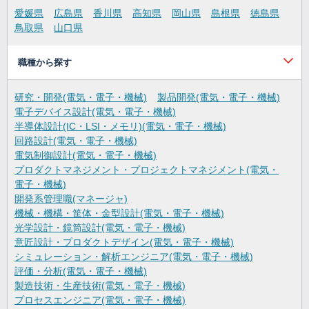
愛媛県
広島県
香川県
高知県
岡山県
島根県
徳島県
鳥取県
山口県
職種から探す
研究・開発(電気・電子・機械)
製品開発(電気・電子・機械)
電子デバイス設計(電気・電子・機械)
半導体設計(IC・LSI・メモリ)(電気・電子・機械)
回路設計(電気・電子・機械)
電気制御設計(電気・電子・機械)
プロダクトマネジメント・プロジェクトマネジメント(電気・
電子・機械)
開発系管理職(マネージャ)
機械・機構・筐体・金型設計(電気・電子・機械)
光学設計・鏡筒設計(電気・電子・機械)
意匠設計・プロダクトデザイン(電気・電子・機械)
シミュレーション・解析エンジニア(電気・電子・機械)
評価・分析(電気・電子・機械)
製造技術・生産技術(電気・電子・機械)
プロセスエンジニア(電気・電子・機械)