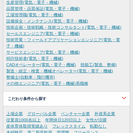
生産管理(電気・電子・機械)
品質管理・品質保証(電気・電子・機械)
工場管理職(電気・電子・機械)
設備保全・メンテナンス(電気・電子・機械)
技術企画・技術戦略・技術コンサルタント(電気・電子・機械)
セールスエンジニア(電気・電子・機械)
技術営業・フィールドアプリケーションエンジニア(電気・電
子・機械)
サービスエンジニア(電気・電子・機械)
特許技術者(電気・電子・機械)
CADオペレーター(電気・電子・機械)
技能工(製造、整備)
製造・組立・検査・機械オペレーター(電気・電子・機械)
整備士(自動車・飛行機等)
その他エンジニア(電気・電子・機械)系職種
こだわり条件から探す
上場企業
グローバル企業
ベンチャー企業
外資系企業
従業員1000名以上
年間休日120日以上
女性が活躍
産休育休取得実績あり
フレックスタイム
転勤なし
未経験可
第二新卒歓迎
管理職
フリーランス