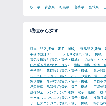
秋田県
青森県
福島県
岩手県
宮城県
職種から探す
研究・開発(電気・電子・機械)
製品開発(電気・
半導体設計(IC・LSI・メモリ)(電気・電子・機械)
電気制御設計(電気・電子・機械)
プロダクトマネ
開発系管理職(マネージャ)
機械・機構・筐体・金
光学設計・鏡筒設計(電気・電子・機械)
意匠設計
シミュレーション・解析エンジニア(電気・電子・機
製造技術・生産技術(電気・電子・機械)
プロセス
品質管理・品質保証(電気・電子・機械)
工場管理
設備保全・メンテナンス(電気・電子・機械)
技
セールスエンジニア(電気・電子・機械)
技術営
サービスエンジニア(電気・電子・機械)
特許技術