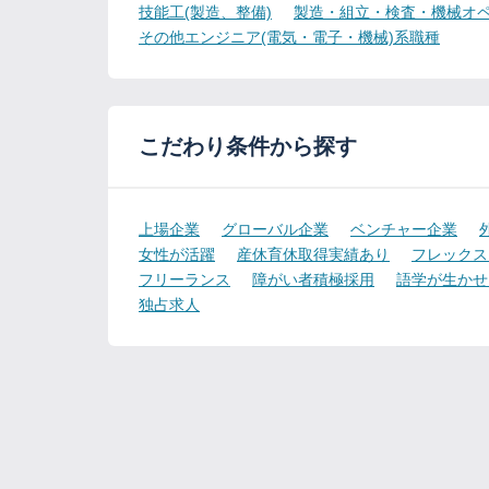
技能工(製造、整備)
製造・組立・検査・機械オペ
その他エンジニア(電気・電子・機械)系職種
こだわり条件から探す
上場企業
グローバル企業
ベンチャー企業
女性が活躍
産休育休取得実績あり
フレックス
フリーランス
障がい者積極採用
語学が生かせ
独占求人