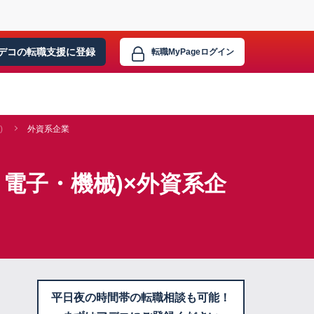
デコの転職支援に
登録
転職MyPage
ログイン
)
外資系企業
電子・機械)×外資系企
平日夜の時間帯の転職相談も可能！