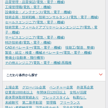
品質管理・品質保証(電気・電子・機械)
工場管理職(電気・電子・機械)
設備保全・メンテナンス(電気・電子・機械)
技術企画・技術戦略・技術コンサルタント(電気・電子・機械)
セールスエンジニア(電気・電子・機械)
技術営業・フィールドアプリケーションエンジニア(電気・電
子・機械)
サービスエンジニア(電気・電子・機械)
特許技術者(電気・電子・機械)
CADオペレーター(電気・電子・機械)
技能工(製造、整備)
製造・組立・検査・機械オペレーター(電気・電子・機械)
整備士(自動車・飛行機等)
その他エンジニア(電気・電子・機械)系職種
こだわり条件から探す
上場企業
グローバル企業
ベンチャー企業
外資系企業
従業員1000名以上
年間休日120日以上
女性が活躍
産休育休取得実績あり
フレックスタイム
転勤なし
未経験可
第二新卒歓迎
管理職
フリーランス
障がい者積極採用
語学が生かせる
完全在宅勤務