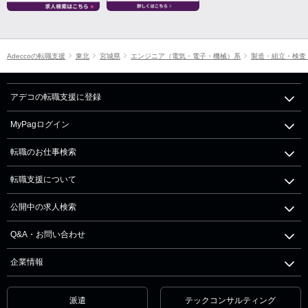
Adeccoの転職支援
東北
宮城県
エンジニア（電気・電子・機械）系
製造・組立・検査
アデコの転職支援に登録
MyPagログイン
転職のお仕事検索
転職支援について
公開中の求人検索
Q&A・お問い合わせ
企業情報
派遣
テックコンサルティング