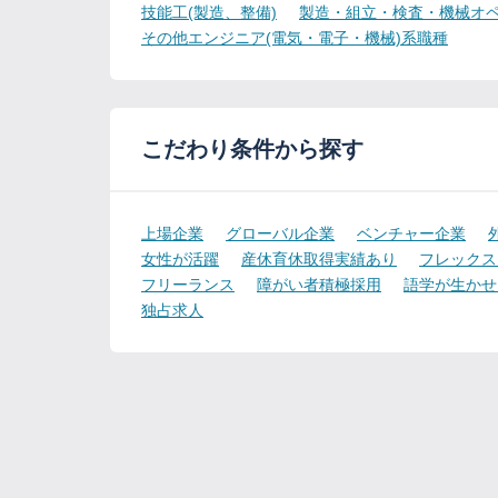
技能工(製造、整備)
製造・組立・検査・機械オペ
その他エンジニア(電気・電子・機械)系職種
こだわり条件から探す
上場企業
グローバル企業
ベンチャー企業
女性が活躍
産休育休取得実績あり
フレックス
フリーランス
障がい者積極採用
語学が生かせ
独占求人