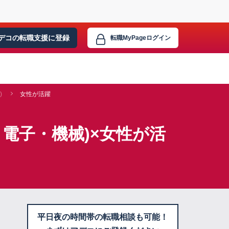
デコの転職支援に
登録
転職MyPage
ログイン
)
女性が活躍
電子・機械)×女性が活
平日夜の時間帯の転職相談も可能！