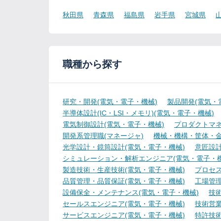
秋田県
青森県
福島県
岩手県
宮城県
職種から探す
研究・開発(電気・電子・機械)
製品開発(電気・
半導体設計(IC・LSI・メモリ)(電気・電子・機械)
電気制御設計(電気・電子・機械)
プロダクトマネ
開発系管理職(マネージャ)
機械・機構・筐体・金
光学設計・鏡筒設計(電気・電子・機械)
意匠設計
シミュレーション・解析エンジニア(電気・電子・機
製造技術・生産技術(電気・電子・機械)
プロセス
品質管理・品質保証(電気・電子・機械)
工場管理
設備保全・メンテナンス(電気・電子・機械)
技
セールスエンジニア(電気・電子・機械)
技術営
サービスエンジニア(電気・電子・機械)
特許技術