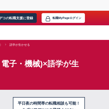
デコの転職支援に
登録
転職MyPage
ログイン
)
語学が生かせる
電子・機械)×語学が生
平日夜の時間帯の転職相談も可能！