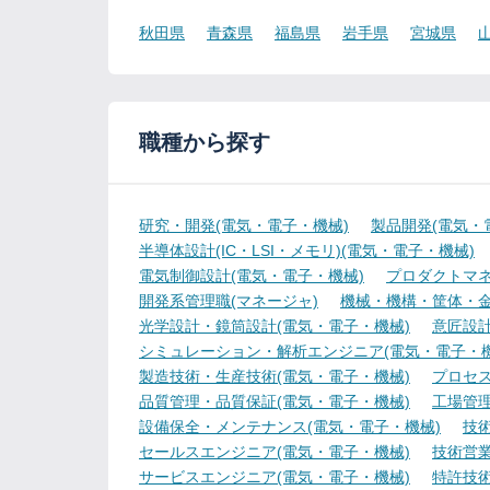
秋田県
青森県
福島県
岩手県
宮城県
職種から探す
研究・開発(電気・電子・機械)
製品開発(電気・
半導体設計(IC・LSI・メモリ)(電気・電子・機械)
電気制御設計(電気・電子・機械)
プロダクトマネ
開発系管理職(マネージャ)
機械・機構・筐体・金
光学設計・鏡筒設計(電気・電子・機械)
意匠設計
シミュレーション・解析エンジニア(電気・電子・機
製造技術・生産技術(電気・電子・機械)
プロセス
品質管理・品質保証(電気・電子・機械)
工場管理
設備保全・メンテナンス(電気・電子・機械)
技
セールスエンジニア(電気・電子・機械)
技術営
サービスエンジニア(電気・電子・機械)
特許技術