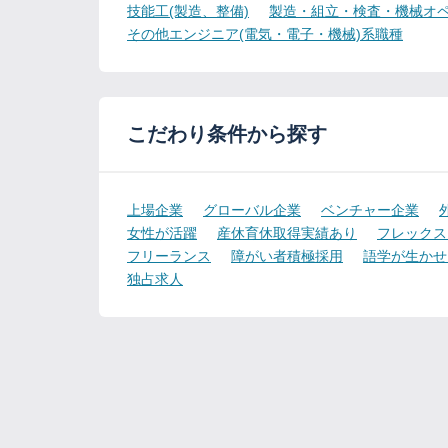
技能工(製造、整備)
製造・組立・検査・機械オペ
その他エンジニア(電気・電子・機械)系職種
こだわり条件から探す
上場企業
グローバル企業
ベンチャー企業
女性が活躍
産休育休取得実績あり
フレックス
フリーランス
障がい者積極採用
語学が生かせ
独占求人