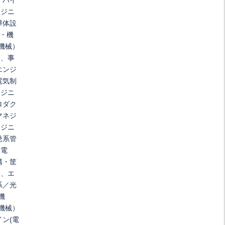
デバイ
ンジニ
導体設
子・機
機械）
)、事
エンジ
電気制
ンジニ
ロダク
マネジ
ンジニ
発系管
（電
構・筐
)、エ
系／光
機
機械）
ン(電