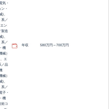
電気・
ョン・
械)、
）系／
、エン
／製造
械)、
）系／
年収
580万円～700万円
・機
機械）
)、エ
系／品
機
機械）
械)、
）系／
電子・
・機
技術コ