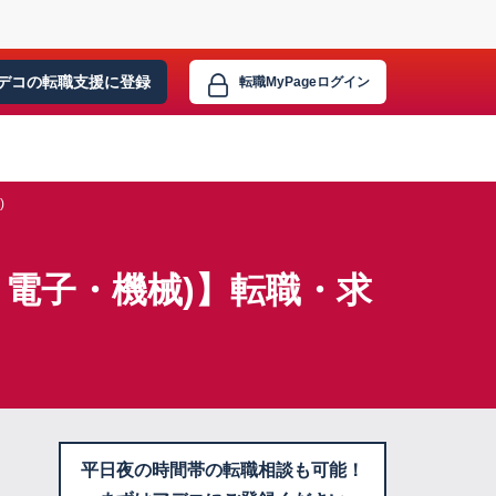
デコの転職支援に
登録
転職MyPage
ログイン
)
電子・機械)】転職・求
平日夜の時間帯の転職相談も可能！