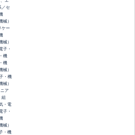
)、エ
系／セ
機
機械）
リケー
機
機械）
電子・
・機
・機
機械）
電子・機
機械）
ジニア
・組
気・電
電子・
機
機械）
子・機