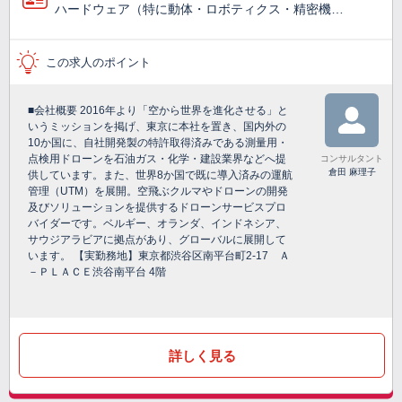
ハードウェア（特に動体・ロボティクス・精密機…
この求人のポイント
■会社概要 2016年より「空から世界を進化させる」と
いうミッションを掲げ、東京に本社を置き、国内外の
10か国に、自社開発製の特許取得済みである測量用・
点検用ドローンを石油ガス・化学・建設業界などへ提
コンサルタント
倉田 麻理子
供しています。また、世界8か国で既に導入済みの運航
管理（UTM）を展開。空飛ぶクルマやドローンの開発
及びソリューションを提供するドローンサービスプロ
バイダーです。ベルギー、オランダ、インドネシア、
サウジアラビアに拠点があり、グローバルに展開して
います。 【実勤務地】東京都渋谷区南平台町2-17 Ａ
－ＰＬＡＣＥ渋谷南平台 4階
詳しく見る