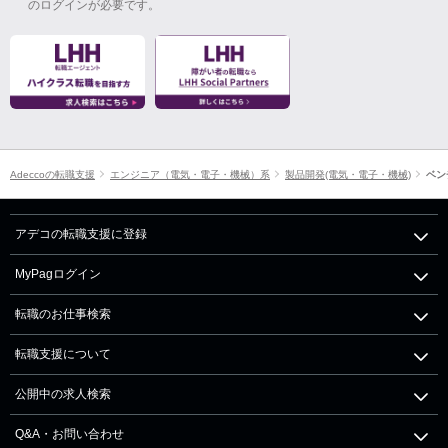
のログインが必要です。
Adeccoの転職支援
エンジニア（電気・電子・機械）系
製品開発(電気・電子・機械)
ベン
アデコの転職支援に登録
MyPagログイン
転職のお仕事検索
転職支援について
公開中の求人検索
Q&A・お問い合わせ