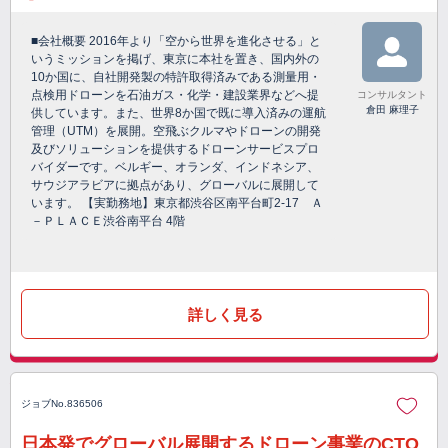
■会社概要 2016年より「空から世界を進化させる」と
いうミッションを掲げ、東京に本社を置き、国内外の
10か国に、自社開発製の特許取得済みである測量用・
点検用ドローンを石油ガス・化学・建設業界などへ提
コンサルタント
倉田 麻理子
供しています。また、世界8か国で既に導入済みの運航
管理（UTM）を展開。空飛ぶクルマやドローンの開発
及びソリューションを提供するドローンサービスプロ
バイダーです。ベルギー、オランダ、インドネシア、
サウジアラビアに拠点があり、グローバルに展開して
います。 【実勤務地】東京都渋谷区南平台町2-17 Ａ
－ＰＬＡＣＥ渋谷南平台 4階
詳しく見る
ジョブNo.836506
日本発でグローバル展開するドローン事業のCTO