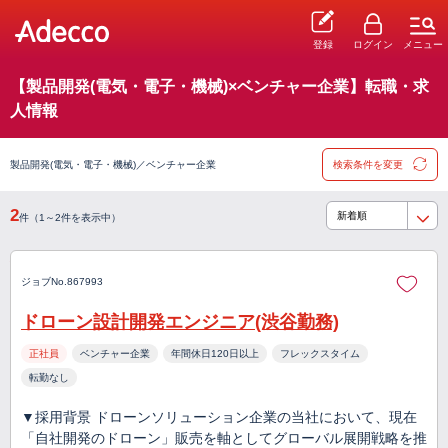
登録
ログイン
メニュー
【製品開発(電気・電子・機械)×ベンチャー企業】転職・求
人情報
製品開発(電気・電子・機械)／ベンチャー企業
検索条件を変更
2
件（1～2件を表示中）
ジョブNo.867993
ドローン設計開発エンジニア(渋谷勤務)
正社員
ベンチャー企業
年間休日120日以上
フレックスタイム
転勤なし
▼採用背景 ドローンソリューション企業の当社において、現在
「自社開発のドローン」販売を軸としてグローバル展開戦略を推