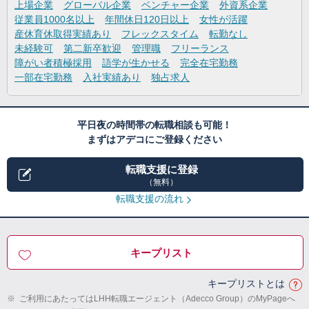
上場企業
グローバル企業
ベンチャー企業
外資系企業
従業員1000名以上
年間休日120日以上
女性が活躍
産休育休取得実績あり
フレックスタイム
転勤なし
未経験可
第二新卒歓迎
管理職
フリーランス
障がい者積極採用
語学が生かせる
完全在宅勤務
一部在宅勤務
入社実績あり
独占求人
平日夜の時間帯の転職相談も可能！
まずはアデコにご登録ください
転職支援に登録
（無料）
転職支援の流れ
キープリスト
キープリストとは
※
ご利用にあたってはLHH転職エージェント（Adecco Group）のMyPageへ