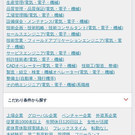
生産管理(電気・電子・機械)
品質管理・品質保証(電気・電子・機械)
工場管理職(電気・電子・機械)
設備保全・メンテナンス(電気・電子・機械)
技術企画・技術戦略・技術コンサルタント(電気・電子・機械)
セールスエンジニア(電気・電子・機械)
技術営業・フィールドアプリケーションエンジニア(電気・電
子・機械)
サービスエンジニア(電気・電子・機械)
特許技術者(電気・電子・機械)
CADオペレーター(電気・電子・機械)
技能工(製造、整備)
製造・組立・検査・機械オペレーター(電気・電子・機械)
整備士(自動車・飛行機等)
その他エンジニア(電気・電子・機械)系職種
こだわり条件から探す
上場企業
グローバル企業
ベンチャー企業
外資系企業
従業員1000名以上
年間休日120日以上
女性が活躍
産休育休取得実績あり
フレックスタイム
転勤なし
未経験可
第二新卒歓迎
管理職
フリーランス