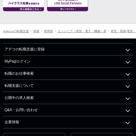
Adeccoの転職支援
関東
群馬県
エンジニア（電気・電子・機械）系
研究・開発(電気・
アデコの転職支援に登録
MyPagログイン
転職のお仕事検索
転職支援について
公開中の求人検索
Q&A・お問い合わせ
企業情報