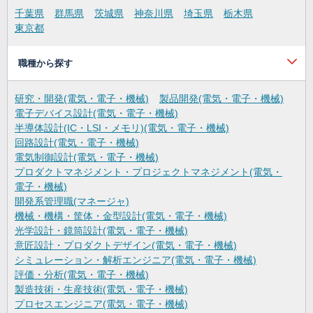
千葉県
群馬県
茨城県
神奈川県
埼玉県
栃木県
東京都
職種から探す
研究・開発(電気・電子・機械)
製品開発(電気・電子・機械)
電子デバイス設計(電気・電子・機械)
半導体設計(IC・LSI・メモリ)(電気・電子・機械)
回路設計(電気・電子・機械)
電気制御設計(電気・電子・機械)
プロダクトマネジメント・プロジェクトマネジメント(電気・
電子・機械)
開発系管理職(マネージャ)
機械・機構・筐体・金型設計(電気・電子・機械)
光学設計・鏡筒設計(電気・電子・機械)
意匠設計・プロダクトデザイン(電気・電子・機械)
シミュレーション・解析エンジニア(電気・電子・機械)
評価・分析(電気・電子・機械)
製造技術・生産技術(電気・電子・機械)
プロセスエンジニア(電気・電子・機械)