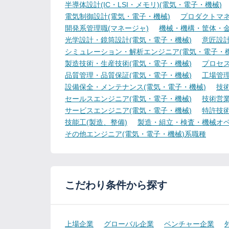
半導体設計(IC・LSI・メモリ)(電気・電子・機械)
電気制御設計(電気・電子・機械)
プロダクトマネ
開発系管理職(マネージャ)
機械・機構・筐体・金
光学設計・鏡筒設計(電気・電子・機械)
意匠設計
シミュレーション・解析エンジニア(電気・電子・機
製造技術・生産技術(電気・電子・機械)
プロセス
品質管理・品質保証(電気・電子・機械)
工場管理
設備保全・メンテナンス(電気・電子・機械)
技
セールスエンジニア(電気・電子・機械)
技術営
サービスエンジニア(電気・電子・機械)
特許技術
技能工(製造、整備)
製造・組立・検査・機械オペ
その他エンジニア(電気・電子・機械)系職種
こだわり条件から探す
上場企業
グローバル企業
ベンチャー企業