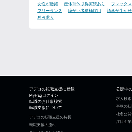
女性が活躍
産休育休取得実績あり
フレックス
フリーランス
障がい者積極採用
語学が生かせ
独占求人
アデコの転職支援に登録
公開中
MyPagログイン
求人検索
転職のお仕事検索
事務の転
転職支援について
社名公開
アデコの転職支援の特長
注目企業
転職支援の流れ