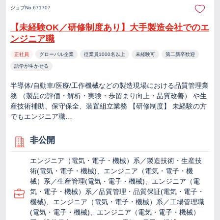
ジョブNo.671707
【未経験OK／研修制度あり】大手製造会社でのエ
ンジニア職
正社員
グローバル企業
従業員1000名以上
未経験可
第二新卒歓迎
語学が生かせる
半導体/自動車/医療/工作機械などの製造現場における品質管理業
務 （製品の評価・解析・実験・歩留まり向上・品質改善） や生
産技術補助、保守保全、装置組立業務 【研修制度】 未経験の方
でもエンジニア職…
非公開
エンジニア（電気・電子・機械）系／製造技術・生産技
術(電気・電子・機械)、エンジニア（電気・電子・機
械）系／生産管理(電気・電子・機械)、エンジニア（電
気・電子・機械）系／品質管理・品質保証(電気・電子・
機械)、エンジニア（電気・電子・機械）系／工場管理職
(電気・電子・機械)、エンジニア（電気・電子・機械）