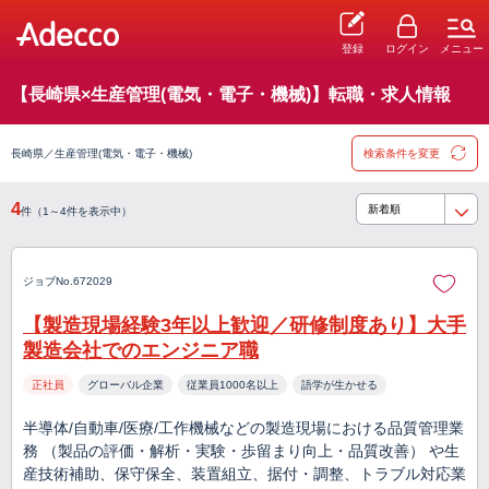
登録
ログイン
メニュー
【長崎県×生産管理(電気・電子・機械)】転職・求人情報
長崎県／生産管理(電気・電子・機械)
検索条件を変更
4
件（1～4件を表示中）
ジョブNo.672029
【製造現場経験3年以上歓迎／研修制度あり】大手
製造会社でのエンジニア職
正社員
グローバル企業
従業員1000名以上
語学が生かせる
半導体/自動車/医療/工作機械などの製造現場における品質管理業
務 （製品の評価・解析・実験・歩留まり向上・品質改善） や生
産技術補助、保守保全、装置組立、据付・調整、トラブル対応業