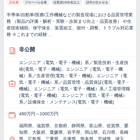
正社員
グローバル企業
従業員1000名以上
語学が生かせる
半導体/自動車/医療/工作機械などの製造現場における品質管理業
務 （製品の評価・解析・実験・歩留まり向上・品質改善） や生
産技術補助、保守保全、装置組立、据付・調整、トラブル対応業
務 ※これまでの経験…
非公開
エンジニア（電気・電子・機械）系／製造技術・生産技
術(電気・電子・機械)、エンジニア（電気・電子・機
械）系／生産管理(電気・電子・機械)、エンジニア（電
気・電子・機械）系／品質管理・品質保証(電気・電子・
機械)、エンジニア（電気・電子・機械）系／工場管理職
(電気・電子・機械)、エンジニア（電気・電子・機械）
系／設備保全・メンテナンス(電気・電子・機械)
480万円～1000万円
福岡県、滋賀県、京都府、静岡県、富山県、佐賀県、愛
知県、大阪府、愛媛県、岩手県、岡山県、石川県、長崎
県、広島県、三重県、兵庫県、熊本県、宮城県、埼玉