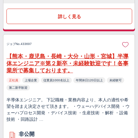
詳しく見る
ジョブNo.433697
【熊本・鹿児島・長崎・大分・山形・宮城】半導
体エンジニア※第２新卒・未経験歓迎です！各事
業所で募集しております。
正社員
上場企業
従業員1000名以上
年間休日120日以上
未経験可
第二新卒歓迎
半導体エンジニア。 下記職種・業務内容より、本人の適性や希
望を踏まえ決定させて頂きます。 ・ウェーハデバイス開発 ・ウ
ェーハプロセス開発 ・デバイス技術 ・生産技術 ・解析 ・設備
技術 ・回路設計 …
非公開