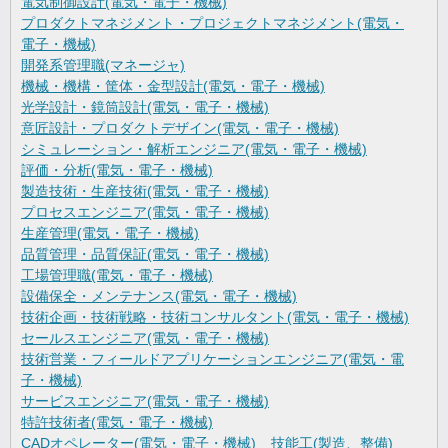
電気制御設計(電気・電子・機械)
プロダクトマネジメント・プロジェクトマネジメント(電気・
電子・機械)
開発系管理職(マネージャ)
機械・機構・筐体・金型設計(電気・電子・機械)
光学設計・鏡筒設計(電気・電子・機械)
意匠設計・プロダクトデザイン(電気・電子・機械)
シミュレーション・解析エンジニア(電気・電子・機械)
評価・分析(電気・電子・機械)
製造技術・生産技術(電気・電子・機械)
プロセスエンジニア(電気・電子・機械)
生産管理(電気・電子・機械)
品質管理・品質保証(電気・電子・機械)
工場管理職(電気・電子・機械)
設備保全・メンテナンス(電気・電子・機械)
技術企画・技術戦略・技術コンサルタント(電気・電子・機械)
セールスエンジニア(電気・電子・機械)
技術営業・フィールドアプリケーションエンジニア(電気・電
子・機械)
サービスエンジニア(電気・電子・機械)
特許技術者(電気・電子・機械)
CADオペレーター(電気・電子・機械)
技能工(製造、整備)