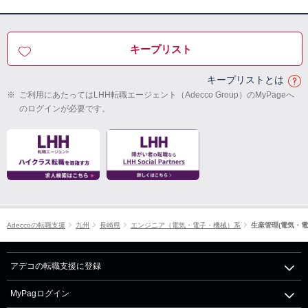
キープリスト
キープリストとは
※
ご利用にあたってはLHH転職エージェント（Adecco Group）のMyPageへ
のログインが必要です。
Adeccoの転職支援
九州
長崎県
エンジニア（電気・電子・機械）系
生産管理(電気・電
アデコの転職支援に登録
MyPagログイン