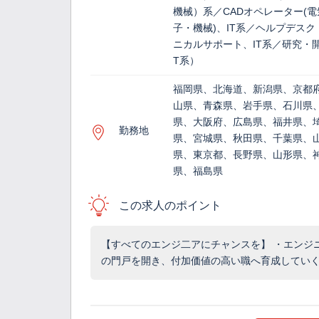
機械）系／CADオペレーター(
子・機械)、IT系／ヘルプデスク
ニカルサポート、IT系／研究・開
T系）
福岡県、北海道、新潟県、京都
山県、青森県、岩手県、石川県
県、大阪府、広島県、福井県、
勤務地
県、宮城県、秋田県、千葉県、
県、東京都、長野県、山形県、
県、福島県
この求人のポイント
【すべてのエンジ二アにチャンスを】 ・エンジ
の門戸を開き、付加価値の高い職へ育成してい