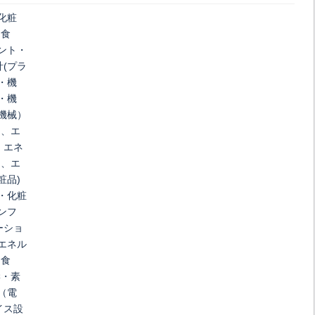
化粧
・食
ント・
(プラ
・機
・機
機械）
)、エ
・エネ
)、エ
粧品)
・化粧
ンフ
ーショ
エネル
・食
学・素
（電
イス設