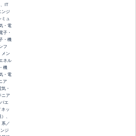
、IT
エンジ
シミュ
気・電
電子・
子・機
ンフ
・メン
エネル
・機
気・電
ニア
電気・
ジニア
ーバエ
／ネッ
視）、
）系／
エンジ