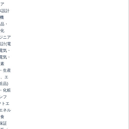
ニア
体設計
・機
食品・
(化
ジニア
計(電
電気・
電気・
・素
・生産
)、エ
粧品)
・化粧
ンフ
クトエ
エネル
・食
保証