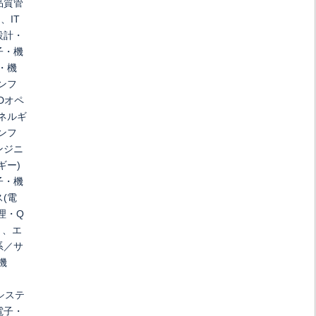
品質管
、IT
設計・
子・機
・機
ンフ
Dオペ
ネルギ
ンフ
ンジニ
ギー)
子・機
(電
理・Q
）、エ
系／サ
機
システ
電子・