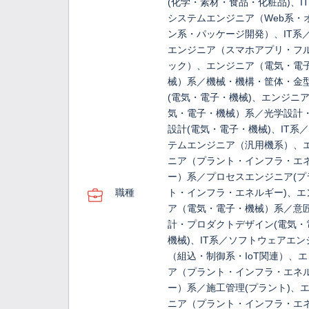
(化学・素材・食品・化粧品)、I
システムエンジニア（Web系・
ン系・パッケージ開発）、IT系／
エンジニア（スマホアプリ・フ
ック）、エンジニア（電気・電
械）系／機械・機構・筐体・金
(電気・電子・機械)、エンジニ
気・電子・機械）系／光学設計
設計(電気・電子・機械)、IT系
テムエンジニア（汎用機系）、
ニア（プラント・インフラ・エ
ー）系／プロセスエンジニア(プ
職種
ト・インフラ・エネルギー)、エ
ア（電気・電子・機械）系／意
計・プロダクトデザイン(電気・
機械)、IT系／ソフトウェアエン
（組込・制御系・IoT関連）、
ア（プラント・インフラ・エネ
ー）系／施工管理(プラント)、
ニア（プラント・インフラ・エ