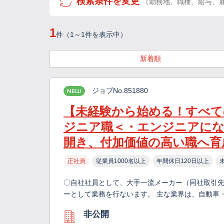
検索条件を変更
（勤務地、職種、給与、
1
件（1～1件を表示中）
新着順
ジョブNo.851880
NEW
【未経験から始める！すべて
ジニア職＜・エンジニアに
開き、付加価値の高い職へ育
正社員
従業員1000名以上
年間休日120日以上
〇自社社員として、大手一流メーカー（同社取引先
ーとして業務を行ないます。 主な業界は、自動車
非公開