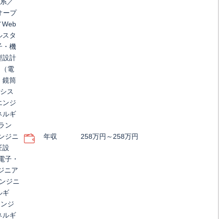
T系／
オープ
Web
ルスタ
子・機
型設計
ア（電
・鏡筒
／シス
エンジ
ネルギ
ラン
ンジニ
年収
258万円～258万円
匠設
電子・
ジニア
エンジニ
ルギ
エンジ
ネルギ