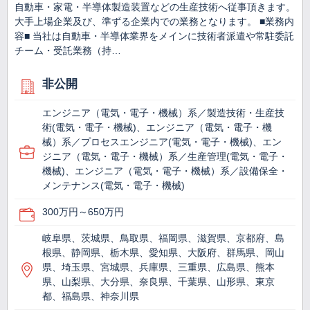
自動車・家電・半導体製造装置などの生産技術へ従事頂きます。
大手上場企業及び、準ずる企業内での業務となります。 ■業務内
容■ 当社は自動車・半導体業界をメインに技術者派遣や常駐委託
チーム・受託業務（持…
非公開
エンジニア（電気・電子・機械）系／製造技術・生産技
術(電気・電子・機械)、エンジニア（電気・電子・機
械）系／プロセスエンジニア(電気・電子・機械)、エン
ジニア（電気・電子・機械）系／生産管理(電気・電子・
機械)、エンジニア（電気・電子・機械）系／設備保全・
メンテナンス(電気・電子・機械)
300万円～650万円
岐阜県、茨城県、鳥取県、福岡県、滋賀県、京都府、島
根県、静岡県、栃木県、愛知県、大阪府、群馬県、岡山
県、埼玉県、宮城県、兵庫県、三重県、広島県、熊本
県、山梨県、大分県、奈良県、千葉県、山形県、東京
都、福島県、神奈川県