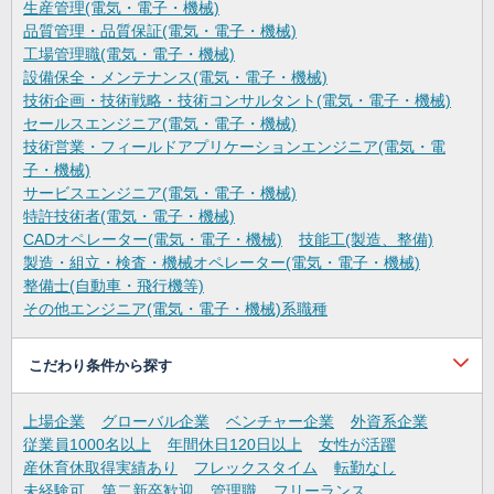
生産管理(電気・電子・機械)
品質管理・品質保証(電気・電子・機械)
工場管理職(電気・電子・機械)
設備保全・メンテナンス(電気・電子・機械)
技術企画・技術戦略・技術コンサルタント(電気・電子・機械)
セールスエンジニア(電気・電子・機械)
技術営業・フィールドアプリケーションエンジニア(電気・電
子・機械)
サービスエンジニア(電気・電子・機械)
特許技術者(電気・電子・機械)
CADオペレーター(電気・電子・機械)
技能工(製造、整備)
製造・組立・検査・機械オペレーター(電気・電子・機械)
整備士(自動車・飛行機等)
その他エンジニア(電気・電子・機械)系職種
こだわり条件から探す
上場企業
グローバル企業
ベンチャー企業
外資系企業
従業員1000名以上
年間休日120日以上
女性が活躍
産休育休取得実績あり
フレックスタイム
転勤なし
未経験可
第二新卒歓迎
管理職
フリーランス