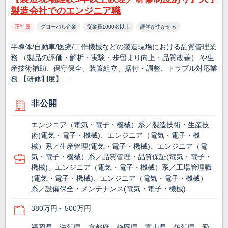
製造会社でのエンジニア職
正社員
グローバル企業
従業員1000名以上
語学が生かせる
半導体/自動車/医療/工作機械などの製造現場における品質管理業
務 （製品の評価・解析・実験・歩留まり向上・品質改善） や生
産技術補助、保守保全、装置組立、据付・調整、トラブル対応業
務 【研修制度】 …
非公開
エンジニア（電気・電子・機械）系／製造技術・生産技
術(電気・電子・機械)、エンジニア（電気・電子・機
械）系／生産管理(電気・電子・機械)、エンジニア（電
気・電子・機械）系／品質管理・品質保証(電気・電子・
機械)、エンジニア（電気・電子・機械）系／工場管理職
(電気・電子・機械)、エンジニア（電気・電子・機械）
系／設備保全・メンテナンス(電気・電子・機械)
380万円～500万円
福岡県、滋賀県、京都府、静岡県、富山県、佐賀県、愛