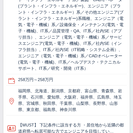
(プラント・インフラ・エネルギー)、エンジニア（プラ
ント・インフラ・エネルギー）系／その他エンジニア(ブ
ラント・インフラ・エネルギー)系職種、エンジニア（電
気・電子・機械）系／設備保全・メンテナンス(電気・電
子・機械)、IT系／品質管理・QA、IT系／社内SE（アプ
リ担当）、エンジニア（電気・電子・機械）系／サービ
スエンジニア(電気・電子・機械)、IT系／社内SE（イン
フラ担当）、IT系／社内SE（IT戦略・システム企画）、
エンジニア（電気・電子・機械）系／CADオペレーター
(電気・電子・機械)、IT系／ヘルプデスク・テクニカル
サポート、IT系／研究・開発（IT系）
258万円～258万円
福岡県、北海道、新潟県、京都府、富山県、青森県、岩
手県、石川県、愛知県、大阪府、福井県、広島県、埼玉
県、宮城県、秋田県、千葉県、山梨県、長野県、山形
県、東京都、福島県、神奈川県
【MUST】 下記条件に該当する方 ・居住地から近隣の都
道府県へ転居可能な方でエンジニアを目指してい…