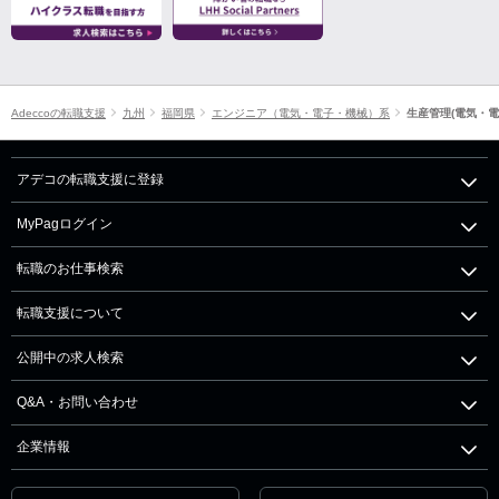
Adeccoの転職支援
九州
福岡県
エンジニア（電気・電子・機械）系
生産管理(電気・電
アデコの転職支援に登録
MyPagログイン
転職のお仕事検索
転職支援について
公開中の求人検索
Q&A・お問い合わせ
企業情報