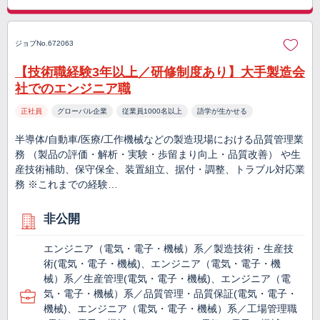
ジョブNo.672063
【技術職経験3年以上／研修制度あり】大手製造会
社でのエンジニア職
正社員
グローバル企業
従業員1000名以上
語学が生かせる
半導体/自動車/医療/工作機械などの製造現場における品質管理業
務 （製品の評価・解析・実験・歩留まり向上・品質改善） や生
産技術補助、保守保全、装置組立、据付・調整、トラブル対応業
務 ※これまでの経験…
非公開
エンジニア（電気・電子・機械）系／製造技術・生産技
術(電気・電子・機械)、エンジニア（電気・電子・機
械）系／生産管理(電気・電子・機械)、エンジニア（電
気・電子・機械）系／品質管理・品質保証(電気・電子・
機械)、エンジニア（電気・電子・機械）系／工場管理職