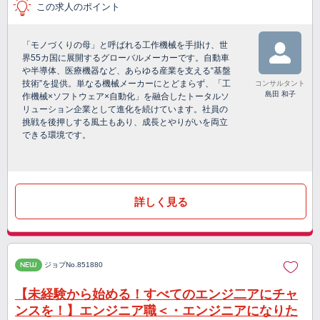
この求人のポイント
「モノづくりの母」と呼ばれる工作機械を手掛け、世
界55カ国に展開するグローバルメーカーです。自動車
や半導体、医療機器など、あらゆる産業を支える“基盤
技術”を提供。単なる機械メーカーにとどまらず、「工
コンサルタント
島田 和子
作機械×ソフトウェア×自動化」を融合したトータルソ
リューション企業として進化を続けています。社員の
挑戦を後押しする風土もあり、成長とやりがいを両立
できる環境です。
詳しく見る
NEW
ジョブNo.851880
【未経験から始める！すべてのエンジ二アにチャ
ンスを！】エンジニア職＜・エンジニアになりた