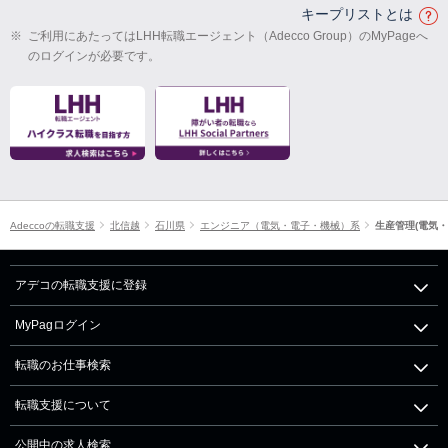
キープリストとは
※
ご利用にあたってはLHH転職エージェント（Adecco Group）のMyPageへ
のログインが必要です。
Adeccoの転職支援
北信越
石川県
エンジニア（電気・電子・機械）系
生産管理(電気・
アデコの転職支援に登録
MyPagログイン
転職のお仕事検索
転職支援について
公開中の求人検索