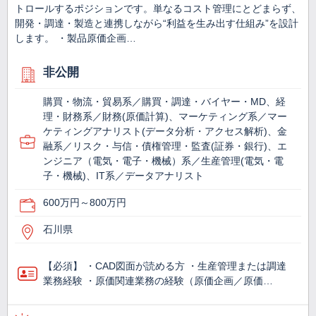
トロールするポジションです。単なるコスト管理にとどまらず、
開発・調達・製造と連携しながら“利益を生み出す仕組み”を設計
します。 ・製品原価企画…
非公開
購買・物流・貿易系／購買・調達・バイヤー・MD、経
理・財務系／財務(原価計算)、マーケティング系／マー
ケティングアナリスト(データ分析・アクセス解析)、金
融系／リスク・与信・債権管理・監査(証券・銀行)、エ
ンジニア（電気・電子・機械）系／生産管理(電気・電
子・機械)、IT系／データアナリスト
600万円～800万円
石川県
【必須】 ・CAD図面が読める方 ・生産管理または調達
業務経験 ・原価関連業務の経験（原価企画／原価…