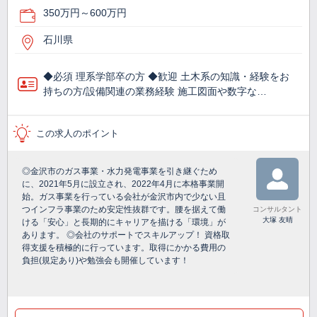
350万円～600万円
石川県
◆必須 理系学部卒の方 ◆歓迎 土木系の知識・経験をお
持ちの方/設備関連の業務経験 施工図面や数字な…
この求人のポイント
◎金沢市のガス事業・水力発電事業を引き継ぐため
に、2021年5月に設立され、2022年4月に本格事業開
始。ガス事業を行っている会社が金沢市内で少ない且
つインフラ事業のため安定性抜群です。腰を据えて働
コンサルタント
大塚 友晴
ける「安心」と長期的にキャリアを描ける「環境」が
あります。 ◎会社のサポートでスキルアップ！ 資格取
得支援を積極的に行っています。取得にかかる費用の
負担(規定あり)や勉強会も開催しています！