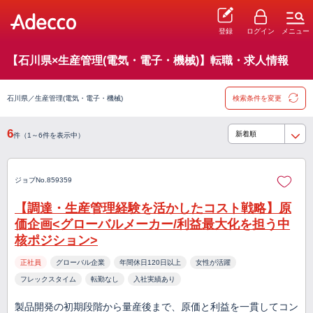
登録
ログイン
メニュー
【石川県×生産管理(電気・電子・機械)】転職・求人情報
石川県／生産管理(電気・電子・機械)
検索条件を変更
6
件（1～6件を表示中）
ジョブNo.859359
【調達・生産管理経験を活かしたコスト戦略】原
価企画<グローバルメーカー/利益最大化を担う中
核ポジション>
正社員
グローバル企業
年間休日120日以上
女性が活躍
フレックスタイム
転勤なし
入社実績あり
製品開発の初期段階から量産後まで、原価と利益を一貫してコン