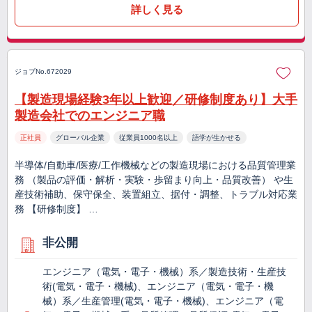
詳しく見る
ジョブNo.672029
【製造現場経験3年以上歓迎／研修制度あり】大手
製造会社でのエンジニア職
正社員
グローバル企業
従業員1000名以上
語学が生かせる
半導体/自動車/医療/工作機械などの製造現場における品質管理業
務 （製品の評価・解析・実験・歩留まり向上・品質改善） や生
産技術補助、保守保全、装置組立、据付・調整、トラブル対応業
務 【研修制度】 …
非公開
エンジニア（電気・電子・機械）系／製造技術・生産技
術(電気・電子・機械)、エンジニア（電気・電子・機
械）系／生産管理(電気・電子・機械)、エンジニア（電