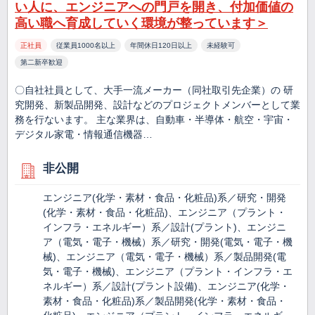
い人に、エンジニアへの門戸を開き、付加価値の
高い職へ育成していく環境が整っています＞
正社員
従業員1000名以上
年間休日120日以上
未経験可
第二新卒歓迎
〇自社社員として、大手一流メーカー（同社取引先企業）の 研
究開発、新製品開発、設計などのプロジェクトメンバーとして業
務を行ないます。 主な業界は、自動車・半導体・航空・宇宙・
デジタル家電・情報通信機器…
非公開
エンジニア(化学・素材・食品・化粧品)系／研究・開発
(化学・素材・食品・化粧品)、エンジニア（プラント・
インフラ・エネルギー）系／設計(プラント)、エンジニ
ア（電気・電子・機械）系／研究・開発(電気・電子・機
械)、エンジニア（電気・電子・機械）系／製品開発(電
気・電子・機械)、エンジニア（プラント・インフラ・エ
ネルギー）系／設計(プラント設備)、エンジニア(化学・
素材・食品・化粧品)系／製品開発(化学・素材・食品・