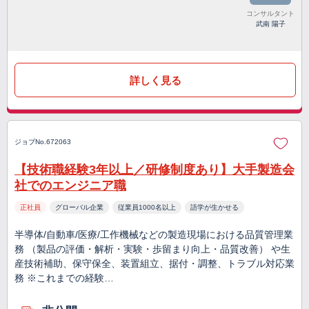
コンサルタント
武南 陽子
詳しく見る
ジョブNo.672063
【技術職経験3年以上／研修制度あり】大手製造会
社でのエンジニア職
正社員
グローバル企業
従業員1000名以上
語学が生かせる
半導体/自動車/医療/工作機械などの製造現場における品質管理業
務 （製品の評価・解析・実験・歩留まり向上・品質改善） や生
産技術補助、保守保全、装置組立、据付・調整、トラブル対応業
務 ※これまでの経験…