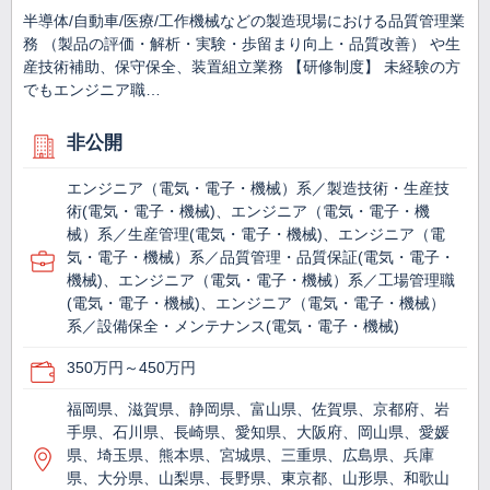
半導体/自動車/医療/工作機械などの製造現場における品質管理業
務 （製品の評価・解析・実験・歩留まり向上・品質改善） や生
産技術補助、保守保全、装置組立業務 【研修制度】 未経験の方
でもエンジニア職…
非公開
エンジニア（電気・電子・機械）系／製造技術・生産技
術(電気・電子・機械)、エンジニア（電気・電子・機
械）系／生産管理(電気・電子・機械)、エンジニア（電
気・電子・機械）系／品質管理・品質保証(電気・電子・
機械)、エンジニア（電気・電子・機械）系／工場管理職
(電気・電子・機械)、エンジニア（電気・電子・機械）
系／設備保全・メンテナンス(電気・電子・機械)
350万円～450万円
福岡県、滋賀県、静岡県、富山県、佐賀県、京都府、岩
手県、石川県、長崎県、愛知県、大阪府、岡山県、愛媛
県、埼玉県、熊本県、宮城県、三重県、広島県、兵庫
県、大分県、山梨県、長野県、東京都、山形県、和歌山