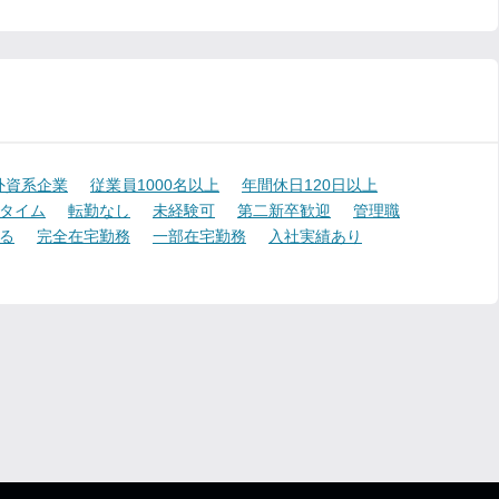
外資系企業
従業員1000名以上
年間休日120日以上
タイム
転勤なし
未経験可
第二新卒歓迎
管理職
る
完全在宅勤務
一部在宅勤務
入社実績あり