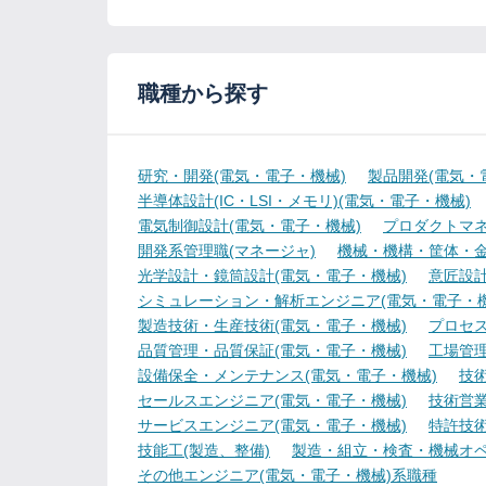
職種から探す
研究・開発(電気・電子・機械)
製品開発(電気・
半導体設計(IC・LSI・メモリ)(電気・電子・機械)
電気制御設計(電気・電子・機械)
プロダクトマネ
開発系管理職(マネージャ)
機械・機構・筐体・金
光学設計・鏡筒設計(電気・電子・機械)
意匠設計
シミュレーション・解析エンジニア(電気・電子・機
製造技術・生産技術(電気・電子・機械)
プロセス
品質管理・品質保証(電気・電子・機械)
工場管理
設備保全・メンテナンス(電気・電子・機械)
技
セールスエンジニア(電気・電子・機械)
技術営
サービスエンジニア(電気・電子・機械)
特許技術
技能工(製造、整備)
製造・組立・検査・機械オペ
その他エンジニア(電気・電子・機械)系職種