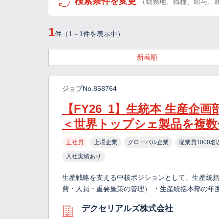
検索条件を変更
（勤務地、職種、給与、
1
件（1～1件を表示中）
新着順
ジョブNo.858764
【FY26_1】生統本 生産企
＜世界トップシェ製品を複数
正社員
上場企業
グローバル企業
従業員1000名
入社実績あり
生産戦略を支える中核ポジションとして、生産統括
費・人員・重要施策の管理） ・生産統括本部の年
デクセリアルズ株式会社