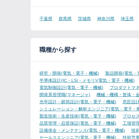
千葉県
群馬県
茨城県
神奈川県
埼玉県
職種から探す
研究・開発(電気・電子・機械)
製品開発(電気・
半導体設計(IC・LSI・メモリ)(電気・電子・機械)
電気制御設計(電気・電子・機械)
プロダクトマネ
開発系管理職(マネージャ)
機械・機構・筐体・金
光学設計・鏡筒設計(電気・電子・機械)
意匠設計
シミュレーション・解析エンジニア(電気・電子・機
製造技術・生産技術(電気・電子・機械)
プロセス
品質管理・品質保証(電気・電子・機械)
工場管理
設備保全・メンテナンス(電気・電子・機械)
技
セールスエンジニア(電気・電子・機械)
技術営