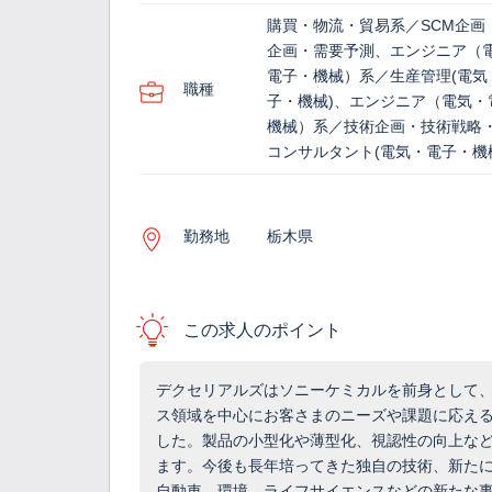
購買・物流・貿易系／SCM企画
企画・需要予測、エンジニア（
電子・機械）系／生産管理(電気
職種
子・機械)、エンジニア（電気・
機械）系／技術企画・技術戦略
コンサルタント(電気・電子・機
勤務地
栃木県
この求人のポイント
デクセリアルズはソニーケミカルを前身として
ス領域を中心にお客さまのニーズや課題に応え
した。製品の小型化や薄型化、視認性の向上な
ます。今後も長年培ってきた独自の技術、新た
自動車、環境、ライフサイエンスなどの新たな