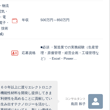
・物流
電気・
・電
年収
500万円～850万円
電子・
・技術
械)
■必須 ・製造業での実務経験（生産管
応募資格
理・原価管理・経営企画・工場管理な
ど） ・Excel・Power…
、６０年以上に渡りエレクトロニク
る機能性材料を開発し提供してきま
ど利便性を高めることに貢献してい
コンサルタント
島田 和子
に生み出すテクノロジーを活かし、
事業領域においても、新しい価値を