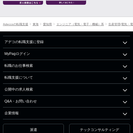
Adeccoの転職支援
東海
愛知県
エンジニア（電気・電子・機械）系
生産管理(電気・電
アデコの転職支援に登録
MyPagログイン
転職のお仕事検索
転職支援について
公開中の求人検索
Q&A・お問い合わせ
企業情報
派遣
テックコンサルティング