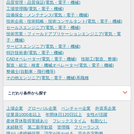
品質管理・品質保証(電気・電子・機械)
工場管理職(電気・電子・機械)
設備保全・メンテナンス(電気・電子・機械)
技術企画・技術戦略・技術コンサルタント(電気・電子・機械)
セールスエンジニア(電気・電子・機械)
技術営業・フィールドアプリケーションエンジニア(電気・電
子・機械)
サービスエンジニア(電気・電子・機械)
特許技術者(電気・電子・機械)
CADオペレーター(電気・電子・機械)
技能工(製造、整備)
製造・組立・検査・機械オペレーター(電気・電子・機械)
整備士(自動車・飛行機等)
その他エンジニア(電気・電子・機械)系職種
こだわり条件から探す
上場企業
グローバル企業
ベンチャー企業
外資系企業
従業員1000名以上
年間休日120日以上
女性が活躍
産休育休取得実績あり
フレックスタイム
転勤なし
未経験可
第二新卒歓迎
管理職
フリーランス
障がい者積極採用
語学が生かせる
完全在宅勤務