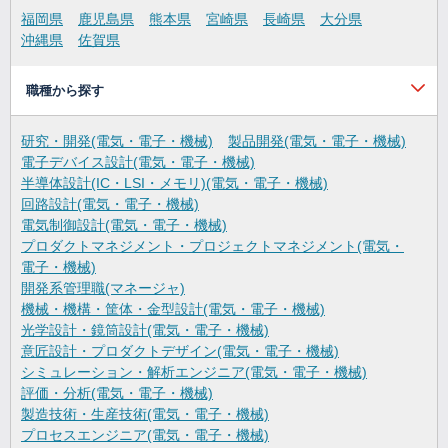
福岡県
鹿児島県
熊本県
宮崎県
長崎県
大分県
沖縄県
佐賀県
職種から探す
研究・開発(電気・電子・機械)
製品開発(電気・電子・機械)
電子デバイス設計(電気・電子・機械)
半導体設計(IC・LSI・メモリ)(電気・電子・機械)
回路設計(電気・電子・機械)
電気制御設計(電気・電子・機械)
プロダクトマネジメント・プロジェクトマネジメント(電気・
電子・機械)
開発系管理職(マネージャ)
機械・機構・筐体・金型設計(電気・電子・機械)
光学設計・鏡筒設計(電気・電子・機械)
意匠設計・プロダクトデザイン(電気・電子・機械)
シミュレーション・解析エンジニア(電気・電子・機械)
評価・分析(電気・電子・機械)
製造技術・生産技術(電気・電子・機械)
プロセスエンジニア(電気・電子・機械)