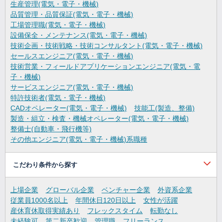
生産管理(電気・電子・機械)
品質管理・品質保証(電気・電子・機械)
工場管理職(電気・電子・機械)
設備保全・メンテナンス(電気・電子・機械)
技術企画・技術戦略・技術コンサルタント(電気・電子・機械)
セールスエンジニア(電気・電子・機械)
技術営業・フィールドアプリケーションエンジニア(電気・電
子・機械)
サービスエンジニア(電気・電子・機械)
特許技術者(電気・電子・機械)
CADオペレーター(電気・電子・機械)
技能工(製造、整備)
製造・組立・検査・機械オペレーター(電気・電子・機械)
整備士(自動車・飛行機等)
その他エンジニア(電気・電子・機械)系職種
こだわり条件から探す
上場企業
グローバル企業
ベンチャー企業
外資系企業
従業員1000名以上
年間休日120日以上
女性が活躍
産休育休取得実績あり
フレックスタイム
転勤なし
未経験可
第二新卒歓迎
管理職
フリーランス