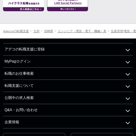
Adeccoの転職支援
九州
宮崎県
エンジニア（電気・電子・機械）系
生産管理(電気・電
アデコの転職支援に登録
MyPagログイン
転職のお仕事検索
転職支援について
公開中の求人検索
Q&A・お問い合わせ
企業情報