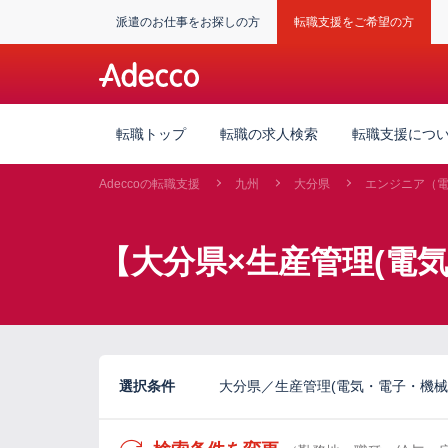
派遣のお仕事をお探しの方
転職支援をご希望の方
転職トップ
転職の求人検索
転職支援につ
Adeccoの転職支援
九州
大分県
エンジニア（
【大分県×生産管理(電
選択条件
大分県／生産管理(電気・電子・機械