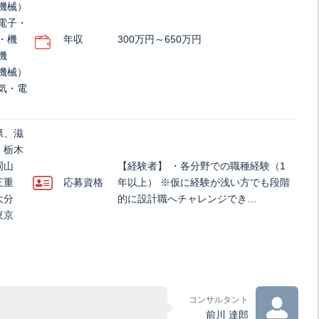
機械）
電子・
・機
年収
300万円～650万円
機
機械）
気・電
県、滋
、栃木
岡山
【経験者】 ・各分野での職種経験（1
三重
応募資格
年以上） ※仮に経験が浅い方でも段階
大分
的に設計職へチャレンジでき…
東京
コンサルタント
前川 達郎