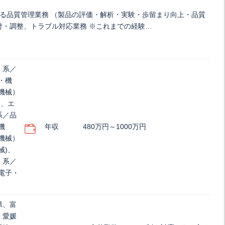
ける品質管理業務 （製品の評価・解析・実験・歩留まり向上・品質
付・調整、トラブル対応業務 ※これまでの経験…
）系／
・機
機械）
)、エ
系／品
機
年収
480万円～1000万円
機械）
械)、
）系／
電子・
県、富
、愛媛