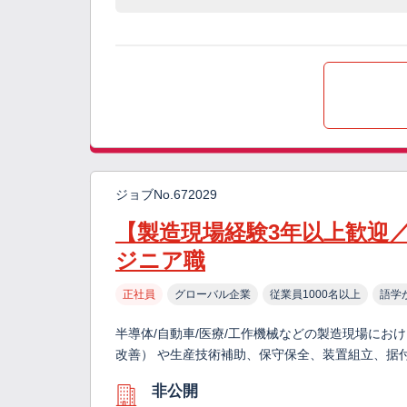
ジョブNo.672029
【製造現場経験3年以上歓迎
ジニア職
正社員
グローバル企業
従業員1000名以上
語学
半導体/自動車/医療/工作機械などの製造現場にお
改善） や生産技術補助、保守保全、装置組立、据付
非公開