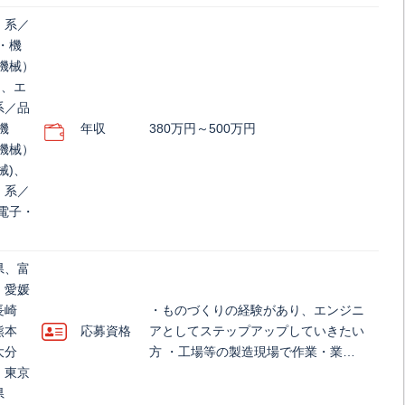
）系／
・機
機械）
)、エ
系／品
機
年収
380万円～500万円
機械）
械)、
）系／
電子・
県、富
、愛媛
長崎
・ものづくりの経験があり、エンジニ
熊本
応募資格
アとしてステップアップしていきたい
大分
方 ・工場等の製造現場で作業・業…
、東京
県