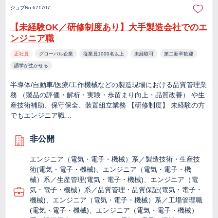
ジョブNo.671707
【未経験OK／研修制度あり】大手製造会社でのエ
ンジニア職
正社員
グローバル企業
従業員1000名以上
未経験可
第二新卒歓迎
語学が生かせる
半導体/自動車/医療/工作機械などの製造現場における品質管理業
務 （製品の評価・解析・実験・歩留まり向上・品質改善） や生
産技術補助、保守保全、装置組立業務 【研修制度】 未経験の方
でもエンジニア職…
非公開
エンジニア（電気・電子・機械）系／製造技術・生産技
術(電気・電子・機械)、エンジニア（電気・電子・機
械）系／生産管理(電気・電子・機械)、エンジニア（電
気・電子・機械）系／品質管理・品質保証(電気・電子・
機械)、エンジニア（電気・電子・機械）系／工場管理職
(電気・電子・機械)、エンジニア（電気・電子・機械）