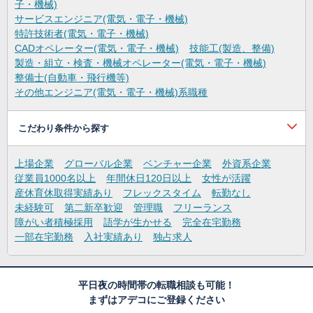
子・機械)
サービスエンジニア(電気・電子・機械)
特許技術者(電気・電子・機械)
CADオペレーター(電気・電子・機械)
技能工(製造、整備)
製造・組立・検査・機械オペレーター(電気・電子・機械)
整備士(自動車・飛行機等)
その他エンジニア(電気・電子・機械)系職種
こだわり条件から探す
上場企業
グローバル企業
ベンチャー企業
外資系企業
従業員1000名以上
年間休日120日以上
女性が活躍
産休育休取得実績あり
フレックスタイム
転勤なし
未経験可
第二新卒歓迎
管理職
フリーランス
障がい者積極採用
語学が生かせる
完全在宅勤務
一部在宅勤務
入社実績あり
独占求人
平日夜の時間帯の転職相談も可能！
まずはアデコにご登録ください