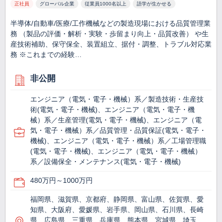
正社員
グローバル企業
従業員1000名以上
語学が生かせる
半導体/自動車/医療/工作機械などの製造現場における品質管理業
務 （製品の評価・解析・実験・歩留まり向上・品質改善） や生
産技術補助、保守保全、装置組立、据付・調整、トラブル対応業
務 ※これまでの経験…
非公開
エンジニア（電気・電子・機械）系／製造技術・生産技
術(電気・電子・機械)、エンジニア（電気・電子・機
械）系／生産管理(電気・電子・機械)、エンジニア（電
気・電子・機械）系／品質管理・品質保証(電気・電子・
機械)、エンジニア（電気・電子・機械）系／工場管理職
(電気・電子・機械)、エンジニア（電気・電子・機械）
系／設備保全・メンテナンス(電気・電子・機械)
480万円～1000万円
福岡県、滋賀県、京都府、静岡県、富山県、佐賀県、愛
知県、大阪府、愛媛県、岩手県、岡山県、石川県、長崎
県、広島県、三重県、兵庫県、熊本県、宮城県、埼玉