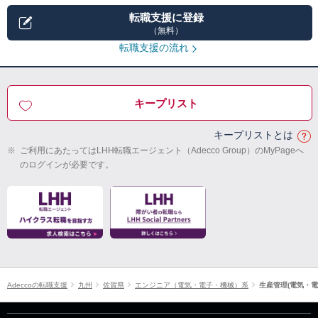
転職支援に登録
（無料）
転職支援の流れ
キープリスト
キープリストとは
※
ご利用にあたってはLHH転職エージェント（Adecco Group）のMyPageへ
のログインが必要です。
Adeccoの転職支援
九州
佐賀県
エンジニア（電気・電子・機械）系
生産管理(電気・電