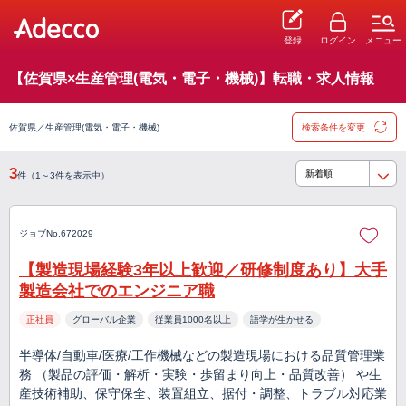
登録
ログイン
メニュー
【佐賀県×生産管理(電気・電子・機械)】転職・求人情報
佐賀県／生産管理(電気・電子・機械)
検索条件を変更
3
件（1～3件を表示中）
ジョブNo.672029
【製造現場経験3年以上歓迎／研修制度あり】大手
製造会社でのエンジニア職
正社員
グローバル企業
従業員1000名以上
語学が生かせる
半導体/自動車/医療/工作機械などの製造現場における品質管理業
務 （製品の評価・解析・実験・歩留まり向上・品質改善） や生
産技術補助、保守保全、装置組立、据付・調整、トラブル対応業