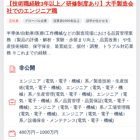
【技術職経験3年以上／研修制度あり】大手製造会
社でのエンジニア職
正社員
グローバル企業
従業員1000名以上
語学が生かせる
半導体/自動車/医療/工作機械などの製造現場における品質管理業
務 （製品の評価・解析・実験・歩留まり向上・品質改善） や生
産技術補助、保守保全、装置組立、据付・調整、トラブル対応業
務 ※これまでの経験…
非公開
エンジニア（電気・電子・機械）系／製造技術・生産技
術(電気・電子・機械)、エンジニア（電気・電子・機
械）系／生産管理(電気・電子・機械)、エンジニア（電
気・電子・機械）系／品質管理・品質保証(電気・電子・
機械)、エンジニア（電気・電子・機械）系／工場管理職
(電気・電子・機械)、エンジニア（電気・電子・機械）
系／設備保全・メンテナンス(電気・電子・機械)
480万円～1000万円