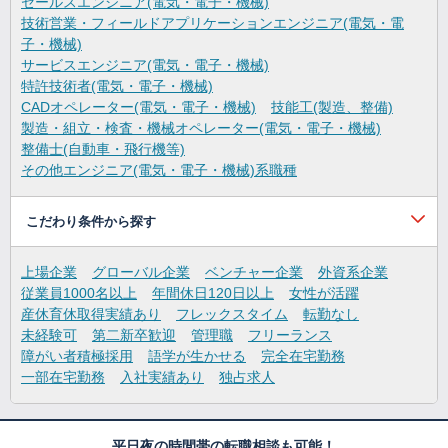
セールスエンジニア(電気・電子・機械)
技術営業・フィールドアプリケーションエンジニア(電気・電
子・機械)
サービスエンジニア(電気・電子・機械)
特許技術者(電気・電子・機械)
CADオペレーター(電気・電子・機械)
技能工(製造、整備)
製造・組立・検査・機械オペレーター(電気・電子・機械)
整備士(自動車・飛行機等)
その他エンジニア(電気・電子・機械)系職種
こだわり条件から探す
上場企業
グローバル企業
ベンチャー企業
外資系企業
従業員1000名以上
年間休日120日以上
女性が活躍
産休育休取得実績あり
フレックスタイム
転勤なし
未経験可
第二新卒歓迎
管理職
フリーランス
障がい者積極採用
語学が生かせる
完全在宅勤務
一部在宅勤務
入社実績あり
独占求人
平日夜の時間帯の転職相談も可能！