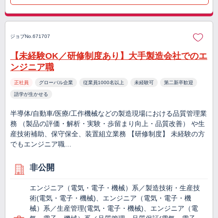
ジョブNo.671707
【未経験OK／研修制度あり】大手製造会社でのエ
ンジニア職
正社員
グローバル企業
従業員1000名以上
未経験可
第二新卒歓迎
語学が生かせる
半導体/自動車/医療/工作機械などの製造現場における品質管理業
務 （製品の評価・解析・実験・歩留まり向上・品質改善） や生
産技術補助、保守保全、装置組立業務 【研修制度】 未経験の方
でもエンジニア職…
非公開
エンジニア（電気・電子・機械）系／製造技術・生産技
術(電気・電子・機械)、エンジニア（電気・電子・機
械）系／生産管理(電気・電子・機械)、エンジニア（電