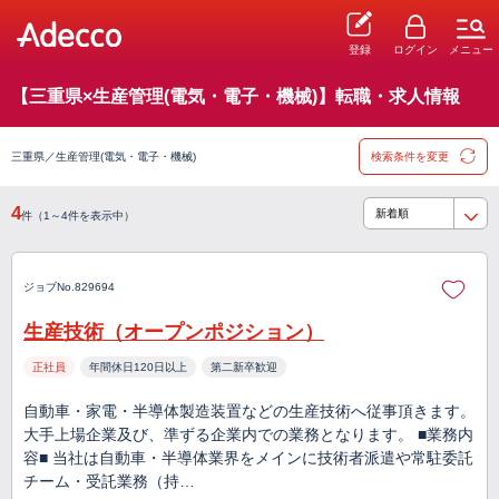
登録
ログイン
メニュー
【三重県×生産管理(電気・電子・機械)】転職・求人情報
三重県／生産管理(電気・電子・機械)
検索条件を変更
4
件（1～4件を表示中）
ジョブNo.829694
生産技術（オープンポジション）
正社員
年間休日120日以上
第二新卒歓迎
自動車・家電・半導体製造装置などの生産技術へ従事頂きます。
大手上場企業及び、準ずる企業内での業務となります。 ■業務内
容■ 当社は自動車・半導体業界をメインに技術者派遣や常駐委託
チーム・受託業務（持…