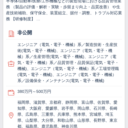
半導体/自動車/医療/工作機械などの製造現場における品質管理業
務 （製品の評価・解析・実験・歩留まり向上・品質改善） や生
産技術補助、保守保全、装置組立、据付・調整、トラブル対応業
務 【研修制度】 …
非公開
エンジニア（電気・電子・機械）系／製造技術・生産技
術(電気・電子・機械)、エンジニア（電気・電子・機
械）系／生産管理(電気・電子・機械)、エンジニア（電
気・電子・機械）系／品質管理・品質保証(電気・電子・
機械)、エンジニア（電気・電子・機械）系／工場管理職
(電気・電子・機械)、エンジニア（電気・電子・機械）
系／設備保全・メンテナンス(電気・電子・機械)
380万円～500万円
福岡県、滋賀県、京都府、静岡県、富山県、佐賀県、愛
知県、大阪府、愛媛県、岩手県、岡山県、石川県、長崎
県、広島県、三重県、兵庫県、熊本県、宮城県、埼玉
県、山梨県、大分県、和歌山県、山形県、長野県、東京
都、福島県、鹿児島県、神奈川県