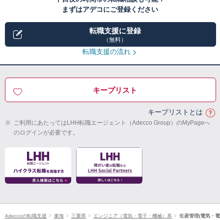
まずはアデコにご登録ください
転職支援に登録
（無料）
転職支援の流れ
キープリスト
キープリストとは
※
ご利用にあたってはLHH転職エージェント（Adecco Group）のMyPageへ
のログインが必要です。
Adeccoの転職支援
東海
三重県
エンジニア（電気・電子・機械）系
生産管理(電気・電