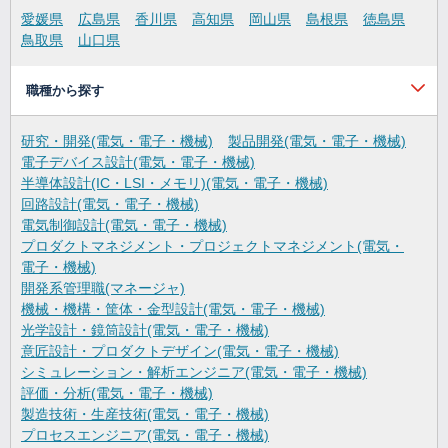
愛媛県
広島県
香川県
高知県
岡山県
島根県
徳島県
鳥取県
山口県
職種から探す
研究・開発(電気・電子・機械)
製品開発(電気・電子・機械)
電子デバイス設計(電気・電子・機械)
半導体設計(IC・LSI・メモリ)(電気・電子・機械)
回路設計(電気・電子・機械)
電気制御設計(電気・電子・機械)
プロダクトマネジメント・プロジェクトマネジメント(電気・
電子・機械)
開発系管理職(マネージャ)
機械・機構・筐体・金型設計(電気・電子・機械)
光学設計・鏡筒設計(電気・電子・機械)
意匠設計・プロダクトデザイン(電気・電子・機械)
シミュレーション・解析エンジニア(電気・電子・機械)
評価・分析(電気・電子・機械)
製造技術・生産技術(電気・電子・機械)
プロセスエンジニア(電気・電子・機械)