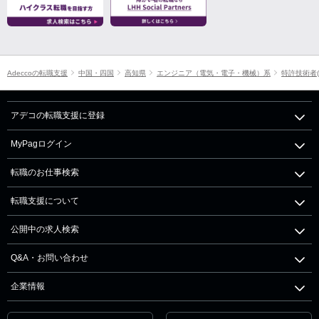
Adeccoの転職支援
中国・四国
高知県
エンジニア（電気・電子・機械）系
特許技術者
アデコの転職支援に登録
MyPagログイン
転職のお仕事検索
転職支援について
公開中の求人検索
Q&A・お問い合わせ
企業情報