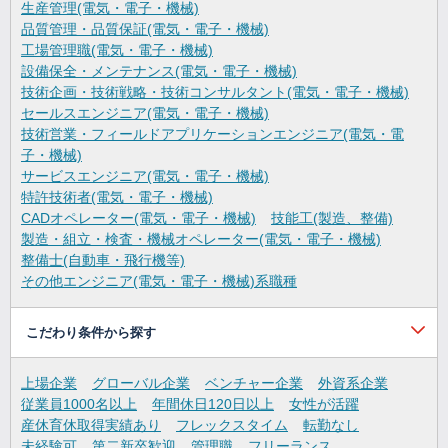
生産管理(電気・電子・機械)
品質管理・品質保証(電気・電子・機械)
工場管理職(電気・電子・機械)
設備保全・メンテナンス(電気・電子・機械)
技術企画・技術戦略・技術コンサルタント(電気・電子・機械)
セールスエンジニア(電気・電子・機械)
技術営業・フィールドアプリケーションエンジニア(電気・電
子・機械)
サービスエンジニア(電気・電子・機械)
特許技術者(電気・電子・機械)
CADオペレーター(電気・電子・機械)
技能工(製造、整備)
製造・組立・検査・機械オペレーター(電気・電子・機械)
整備士(自動車・飛行機等)
その他エンジニア(電気・電子・機械)系職種
こだわり条件から探す
上場企業
グローバル企業
ベンチャー企業
外資系企業
従業員1000名以上
年間休日120日以上
女性が活躍
産休育休取得実績あり
フレックスタイム
転勤なし
未経験可
第二新卒歓迎
管理職
フリーランス