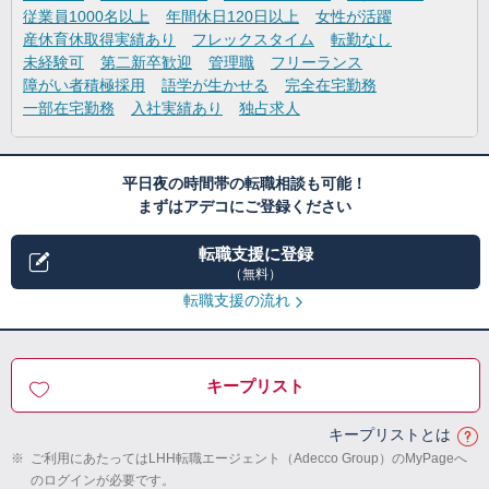
従業員1000名以上
年間休日120日以上
女性が活躍
産休育休取得実績あり
フレックスタイム
転勤なし
未経験可
第二新卒歓迎
管理職
フリーランス
障がい者積極採用
語学が生かせる
完全在宅勤務
一部在宅勤務
入社実績あり
独占求人
平日夜の時間帯の転職相談も可能！
まずはアデコにご登録ください
転職支援に登録
（無料）
転職支援の流れ
キープリスト
キープリストとは
※
ご利用にあたってはLHH転職エージェント（Adecco Group）のMyPageへ
のログインが必要です。