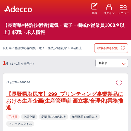
登録
ログイン
メニュー
【長野県×特許技術者(電気・電子・機械)×従業員1000名以
上】転職・求人情報
長野県／特許技術者(電気・電子・機械)／従業員1000名以上
検索条件を変更
1
件（1～1件を表示中）
ジョブNo.866546
【長野県塩尻市】299_プリンティング事業製品に
おける生産企画(生産管理/計画立案/合理化)業務推
進
正社員
上場企業
従業員1000名以上
年間休日120日以上
フレックスタイム