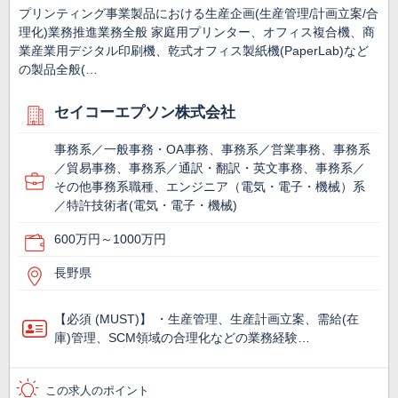
プリンティング事業製品における生産企画(生産管理/計画立案/合
理化)業務推進業務全般 家庭用プリンター、オフィス複合機、商
業産業用デジタル印刷機、乾式オフィス製紙機(PaperLab)など
の製品全般(…
セイコーエプソン株式会社
事務系／一般事務・OA事務、事務系／営業事務、事務系
／貿易事務、事務系／通訳・翻訳・英文事務、事務系／
その他事務系職種、エンジニア（電気・電子・機械）系
／特許技術者(電気・電子・機械)
600万円～1000万円
長野県
【必須 (MUST)】 ・生産管理、生産計画立案、需給(在
庫)管理、SCM領域の合理化などの業務経験…
この求人のポイント