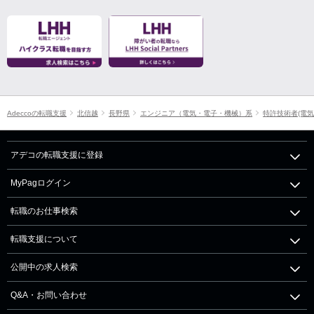
Adeccoの転職支援
北信越
長野県
エンジニア（電気・電子・機械）系
特許技術者(電気
アデコの転職支援に登録
MyPagログイン
転職のお仕事検索
転職支援について
公開中の求人検索
Q&A・お問い合わせ