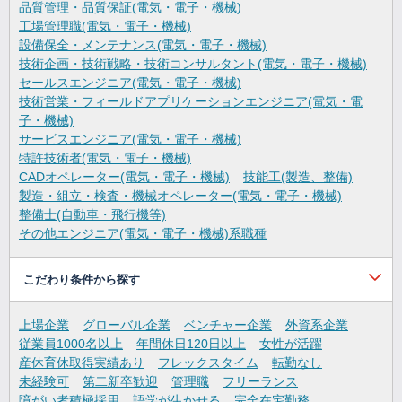
品質管理・品質保証(電気・電子・機械)
工場管理職(電気・電子・機械)
設備保全・メンテナンス(電気・電子・機械)
技術企画・技術戦略・技術コンサルタント(電気・電子・機械)
セールスエンジニア(電気・電子・機械)
技術営業・フィールドアプリケーションエンジニア(電気・電
子・機械)
サービスエンジニア(電気・電子・機械)
特許技術者(電気・電子・機械)
CADオペレーター(電気・電子・機械)
技能工(製造、整備)
製造・組立・検査・機械オペレーター(電気・電子・機械)
整備士(自動車・飛行機等)
その他エンジニア(電気・電子・機械)系職種
こだわり条件から探す
上場企業
グローバル企業
ベンチャー企業
外資系企業
従業員1000名以上
年間休日120日以上
女性が活躍
産休育休取得実績あり
フレックスタイム
転勤なし
未経験可
第二新卒歓迎
管理職
フリーランス
障がい者積極採用
語学が生かせる
完全在宅勤務