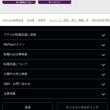
Adeccoの転職支援
北信越
長野県
エンジニア（電気・電子・機械）系
特許技術者(電気
アデコの転職支援に登録
MyPagログイン
転職のお仕事検索
転職支援について
公開中の求人検索
Q&A・お問い合わせ
企業情報
派遣
テックコンサルティング