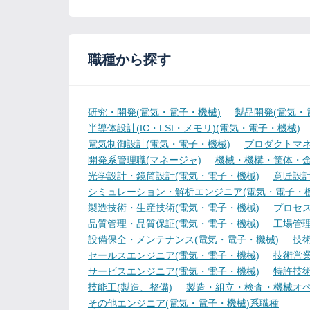
職種から探す
研究・開発(電気・電子・機械)
製品開発(電気・
半導体設計(IC・LSI・メモリ)(電気・電子・機械)
電気制御設計(電気・電子・機械)
プロダクトマネ
開発系管理職(マネージャ)
機械・機構・筐体・金
光学設計・鏡筒設計(電気・電子・機械)
意匠設計
シミュレーション・解析エンジニア(電気・電子・機
製造技術・生産技術(電気・電子・機械)
プロセス
品質管理・品質保証(電気・電子・機械)
工場管理
設備保全・メンテナンス(電気・電子・機械)
技
セールスエンジニア(電気・電子・機械)
技術営
サービスエンジニア(電気・電子・機械)
特許技術
技能工(製造、整備)
製造・組立・検査・機械オペ
その他エンジニア(電気・電子・機械)系職種