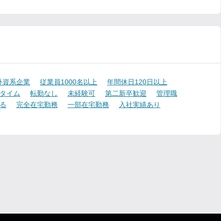
外資系企業
従業員1000名以上
年間休日120日以上
タイム
転勤なし
未経験可
第二新卒歓迎
管理職
る
完全在宅勤務
一部在宅勤務
入社実績あり