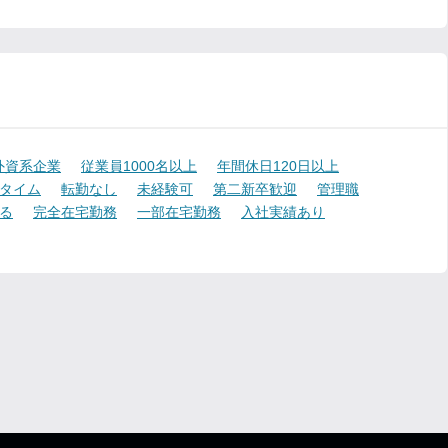
外資系企業
従業員1000名以上
年間休日120日以上
タイム
転勤なし
未経験可
第二新卒歓迎
管理職
る
完全在宅勤務
一部在宅勤務
入社実績あり