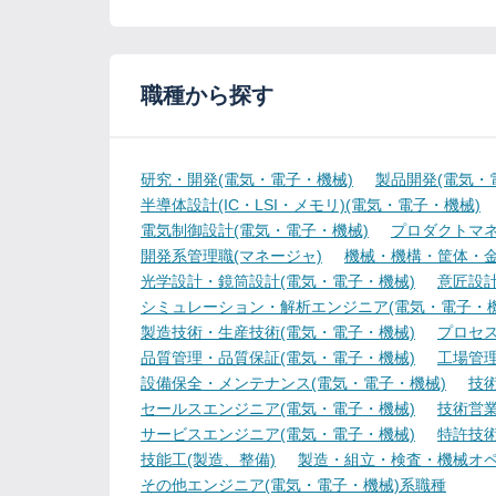
職種から探す
研究・開発(電気・電子・機械)
製品開発(電気・
半導体設計(IC・LSI・メモリ)(電気・電子・機械)
電気制御設計(電気・電子・機械)
プロダクトマネ
開発系管理職(マネージャ)
機械・機構・筐体・金
光学設計・鏡筒設計(電気・電子・機械)
意匠設計
シミュレーション・解析エンジニア(電気・電子・機
製造技術・生産技術(電気・電子・機械)
プロセス
品質管理・品質保証(電気・電子・機械)
工場管理
設備保全・メンテナンス(電気・電子・機械)
技
セールスエンジニア(電気・電子・機械)
技術営
サービスエンジニア(電気・電子・機械)
特許技術
技能工(製造、整備)
製造・組立・検査・機械オペ
その他エンジニア(電気・電子・機械)系職種