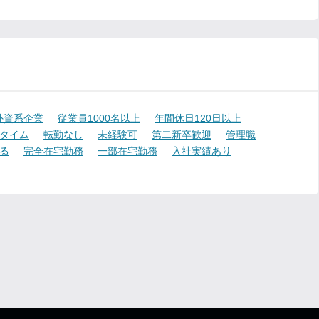
外資系企業
従業員1000名以上
年間休日120日以上
タイム
転勤なし
未経験可
第二新卒歓迎
管理職
る
完全在宅勤務
一部在宅勤務
入社実績あり