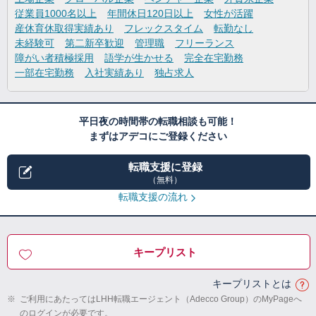
従業員1000名以上
年間休日120日以上
女性が活躍
産休育休取得実績あり
フレックスタイム
転勤なし
未経験可
第二新卒歓迎
管理職
フリーランス
障がい者積極採用
語学が生かせる
完全在宅勤務
一部在宅勤務
入社実績あり
独占求人
平日夜の時間帯の転職相談も可能！
まずはアデコにご登録ください
転職支援に登録
（無料）
転職支援の流れ
キープリスト
キープリストとは
※
ご利用にあたってはLHH転職エージェント（Adecco Group）のMyPageへ
のログインが必要です。