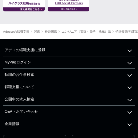
Adeccoの転職支援
関東
神奈川県
エンジニア（電気・電子・機械）系
特許技術者(電気
アデコの転職支援に登録
MyPagログイン
転職のお仕事検索
転職支援について
公開中の求人検索
Q&A・お問い合わせ
企業情報