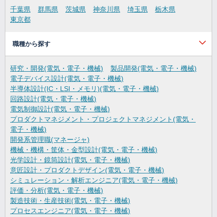
千葉県
群馬県
茨城県
神奈川県
埼玉県
栃木県
東京都
職種から探す
研究・開発(電気・電子・機械)
製品開発(電気・電子・機械)
電子デバイス設計(電気・電子・機械)
半導体設計(IC・LSI・メモリ)(電気・電子・機械)
回路設計(電気・電子・機械)
電気制御設計(電気・電子・機械)
プロダクトマネジメント・プロジェクトマネジメント(電気・
電子・機械)
開発系管理職(マネージャ)
機械・機構・筐体・金型設計(電気・電子・機械)
光学設計・鏡筒設計(電気・電子・機械)
意匠設計・プロダクトデザイン(電気・電子・機械)
シミュレーション・解析エンジニア(電気・電子・機械)
評価・分析(電気・電子・機械)
製造技術・生産技術(電気・電子・機械)
プロセスエンジニア(電気・電子・機械)