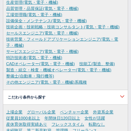
生産管理(電気・電子・機械)
品質管理・品質保証(電気・電子・機械)
工場管理職(電気・電子・機械)
設備保全・メンテナンス(電気・電子・機械)
技術企画・技術戦略・技術コンサルタント(電気・電子・機械)
セールスエンジニア(電気・電子・機械)
技術営業・フィールドアプリケーションエンジニア(電気・電
子・機械)
サービスエンジニア(電気・電子・機械)
特許技術者(電気・電子・機械)
CADオペレーター(電気・電子・機械)
技能工(製造、整備)
製造・組立・検査・機械オペレーター(電気・電子・機械)
整備士(自動車・飛行機等)
その他エンジニア(電気・電子・機械)系職種
こだわり条件から探す
上場企業
グローバル企業
ベンチャー企業
外資系企業
従業員1000名以上
年間休日120日以上
女性が活躍
産休育休取得実績あり
フレックスタイム
転勤なし
未経験可
第二新卒歓迎
管理職
フリーランス