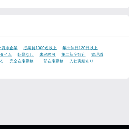
外資系企業
従業員1000名以上
年間休日120日以上
タイム
転勤なし
未経験可
第二新卒歓迎
管理職
る
完全在宅勤務
一部在宅勤務
入社実績あり