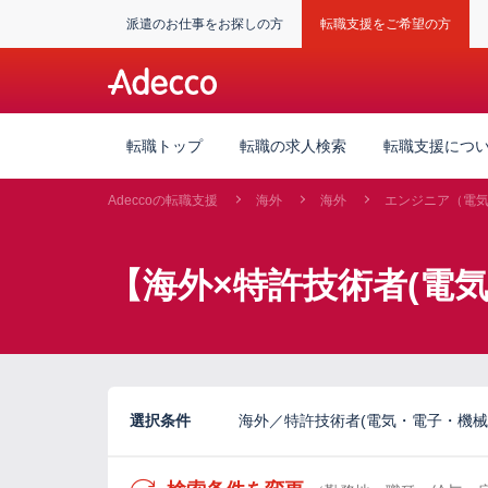
派遣のお仕事をお探しの方
転職支援をご希望の方
転職トップ
転職の求人検索
転職支援につ
Adeccoの転職支援
海外
海外
エンジニア（電
【海外×特許技術者(電
選択条件
海外／特許技術者(電気・電子・機械