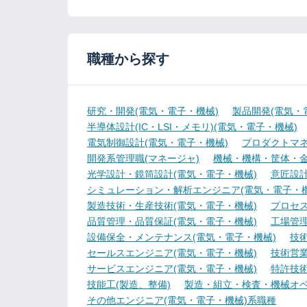
職種から探す
研究・開発(電気・電子・機械)
製品開発(電気・
半導体設計(IC・LSI・メモリ)(電気・電子・機械)
電気制御設計(電気・電子・機械)
プロダクトマネ
開発系管理職(マネージャ)
機械・機構・筐体・金
光学設計・鏡筒設計(電気・電子・機械)
意匠設計
シミュレーション・解析エンジニア(電気・電子・機
製造技術・生産技術(電気・電子・機械)
プロセス
品質管理・品質保証(電気・電子・機械)
工場管理
設備保全・メンテナンス(電気・電子・機械)
技
セールスエンジニア(電気・電子・機械)
技術営
サービスエンジニア(電気・電子・機械)
特許技術
技能工(製造、整備)
製造・組立・検査・機械オペ
その他エンジニア(電気・電子・機械)系職種