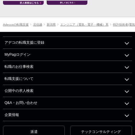
Adeccoの転職支援
北信越
新潟県
エンジニア（電気・電子・機械）系
特許技術者(電気
アデコの転職支援に登録
MyPagログイン
転職のお仕事検索
転職支援について
公開中の求人検索
Q&A・お問い合わせ
企業情報
派遣
テックコンサルティング