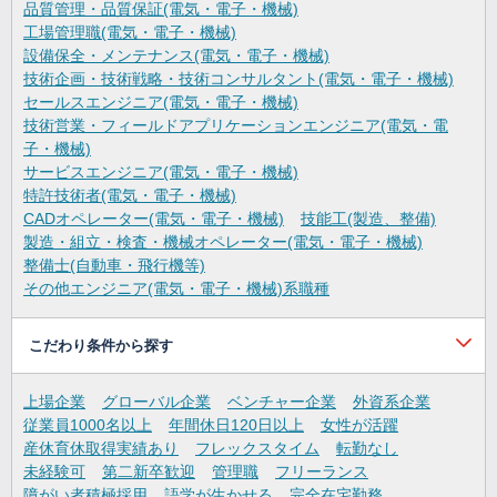
品質管理・品質保証(電気・電子・機械)
工場管理職(電気・電子・機械)
設備保全・メンテナンス(電気・電子・機械)
技術企画・技術戦略・技術コンサルタント(電気・電子・機械)
セールスエンジニア(電気・電子・機械)
技術営業・フィールドアプリケーションエンジニア(電気・電
子・機械)
サービスエンジニア(電気・電子・機械)
特許技術者(電気・電子・機械)
CADオペレーター(電気・電子・機械)
技能工(製造、整備)
製造・組立・検査・機械オペレーター(電気・電子・機械)
整備士(自動車・飛行機等)
その他エンジニア(電気・電子・機械)系職種
こだわり条件から探す
上場企業
グローバル企業
ベンチャー企業
外資系企業
従業員1000名以上
年間休日120日以上
女性が活躍
産休育休取得実績あり
フレックスタイム
転勤なし
未経験可
第二新卒歓迎
管理職
フリーランス
障がい者積極採用
語学が生かせる
完全在宅勤務