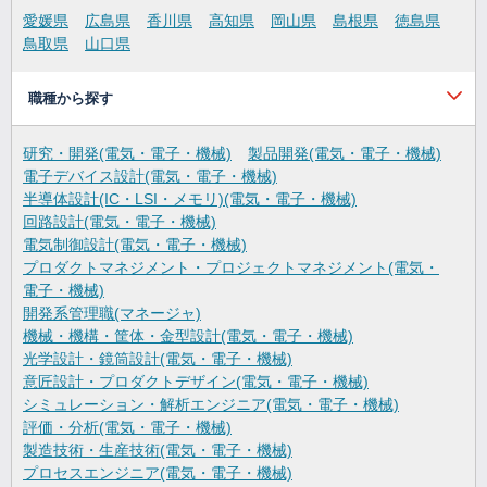
愛媛県
広島県
香川県
高知県
岡山県
島根県
徳島県
鳥取県
山口県
職種から探す
研究・開発(電気・電子・機械)
製品開発(電気・電子・機械)
電子デバイス設計(電気・電子・機械)
半導体設計(IC・LSI・メモリ)(電気・電子・機械)
回路設計(電気・電子・機械)
電気制御設計(電気・電子・機械)
プロダクトマネジメント・プロジェクトマネジメント(電気・
電子・機械)
開発系管理職(マネージャ)
機械・機構・筐体・金型設計(電気・電子・機械)
光学設計・鏡筒設計(電気・電子・機械)
意匠設計・プロダクトデザイン(電気・電子・機械)
シミュレーション・解析エンジニア(電気・電子・機械)
評価・分析(電気・電子・機械)
製造技術・生産技術(電気・電子・機械)
プロセスエンジニア(電気・電子・機械)