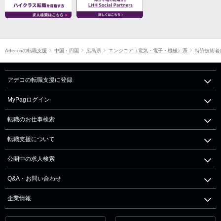
Adeccoの転職支援
中国・四国
広島県
エンジニア（電気・電子・機械）系
特許技術者
アデコの転職支援に登録
MyPagログイン
転職のお仕事検索
転職支援について
公開中の求人検索
Q&A・お問い合わせ
企業情報