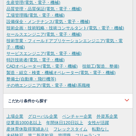
生産管理(電気・電子・機械)
品質管理・品質保証(電気・電子・機械)
工場管理職(電気・電子・機械)
設備保全・メンテナンス(電気・電子・機械)
技術企画・技術戦略・技術コンサルタント(電気・電子・機械)
セールスエンジニア(電気・電子・機械)
技術営業・フィールドアプリケーションエンジニア(電気・電
子・機械)
サービスエンジニア(電気・電子・機械)
特許技術者(電気・電子・機械)
CADオペレーター(電気・電子・機械)
技能工(製造、整備)
製造・組立・検査・機械オペレーター(電気・電子・機械)
整備士(自動車・飛行機等)
その他エンジニア(電気・電子・機械)系職種
こだわり条件から探す
上場企業
グローバル企業
ベンチャー企業
外資系企業
従業員1000名以上
年間休日120日以上
女性が活躍
産休育休取得実績あり
フレックスタイム
転勤なし
未経験可
第二新卒歓迎
管理職
フリーランス