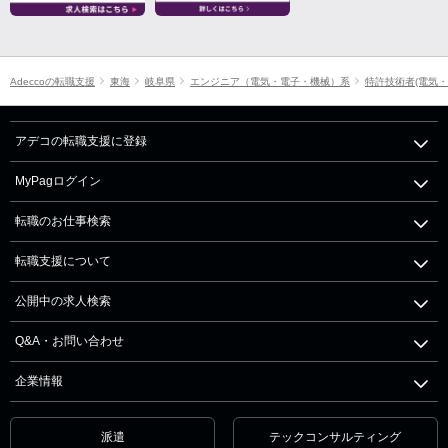
Adeccoの転職支援
東海
岐阜県
エンジニア（電気・電子・機械）系
特許技術者(電気・
アデコの転職支援に登録
MyPagログイン
転職のお仕事検索
転職支援について
公開中の求人検索
Q&A・お問い合わせ
企業情報
派遣
テックコンサルティング