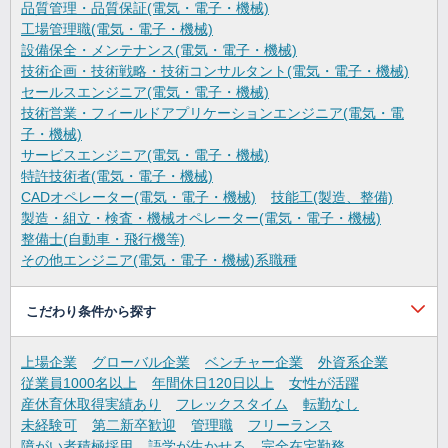
品質管理・品質保証(電気・電子・機械)
工場管理職(電気・電子・機械)
設備保全・メンテナンス(電気・電子・機械)
技術企画・技術戦略・技術コンサルタント(電気・電子・機械)
セールスエンジニア(電気・電子・機械)
技術営業・フィールドアプリケーションエンジニア(電気・電
子・機械)
サービスエンジニア(電気・電子・機械)
特許技術者(電気・電子・機械)
CADオペレーター(電気・電子・機械)
技能工(製造、整備)
製造・組立・検査・機械オペレーター(電気・電子・機械)
整備士(自動車・飛行機等)
その他エンジニア(電気・電子・機械)系職種
こだわり条件から探す
上場企業
グローバル企業
ベンチャー企業
外資系企業
従業員1000名以上
年間休日120日以上
女性が活躍
産休育休取得実績あり
フレックスタイム
転勤なし
未経験可
第二新卒歓迎
管理職
フリーランス
障がい者積極採用
語学が生かせる
完全在宅勤務