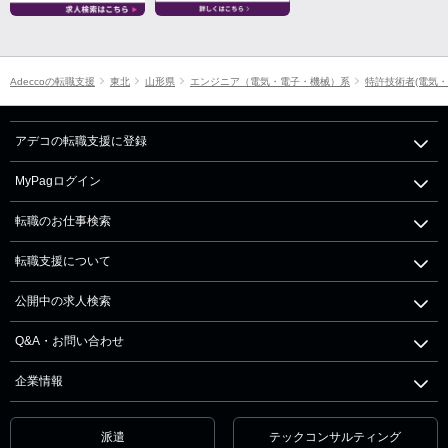
Adeccoの転職支援
東北
山形県
エンジニア（電気・電子・機械）系
特許技術者(電気・
アデコの転職支援に登録
MyPagログイン
転職のお仕事検索
転職支援について
公開中の求人検索
Q&A・お問い合わせ
企業情報
派遣
テックコンサルティング