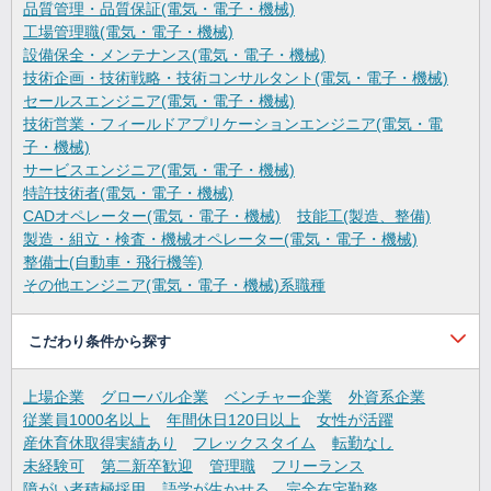
品質管理・品質保証(電気・電子・機械)
工場管理職(電気・電子・機械)
設備保全・メンテナンス(電気・電子・機械)
技術企画・技術戦略・技術コンサルタント(電気・電子・機械)
セールスエンジニア(電気・電子・機械)
技術営業・フィールドアプリケーションエンジニア(電気・電
子・機械)
サービスエンジニア(電気・電子・機械)
特許技術者(電気・電子・機械)
CADオペレーター(電気・電子・機械)
技能工(製造、整備)
製造・組立・検査・機械オペレーター(電気・電子・機械)
整備士(自動車・飛行機等)
その他エンジニア(電気・電子・機械)系職種
こだわり条件から探す
上場企業
グローバル企業
ベンチャー企業
外資系企業
従業員1000名以上
年間休日120日以上
女性が活躍
産休育休取得実績あり
フレックスタイム
転勤なし
未経験可
第二新卒歓迎
管理職
フリーランス
障がい者積極採用
語学が生かせる
完全在宅勤務