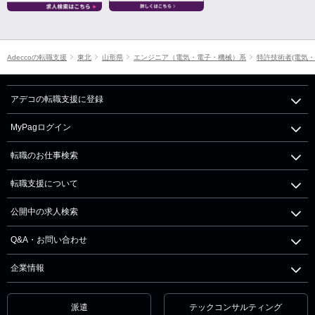
Adeccoの転職支援
東北
山形県
エンジニア（電気・電子・機械）系
特許技術者(電気・
アデコの転職支援に登録
MyPagログイン
転職のお仕事検索
転職支援について
公開中の求人検索
Q&A・お問い合わせ
企業情報
派遣
テックコンサルティング