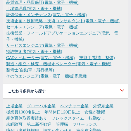
品質管理・品質保証(電気・電子・機械)
工場管理職(電気・電子・機械)
設備保全・メンテナンス(電気・電子・機械)
技術企画・技術戦略・技術コンサルタント(電気・電子・機械)
セールスエンジニア(電気・電子・機械)
技術営業・フィールドアプリケーションエンジニア(電気・電
子・機械)
サービスエンジニア(電気・電子・機械)
特許技術者(電気・電子・機械)
CADオペレーター(電気・電子・機械)
技能工(製造、整備)
製造・組立・検査・機械オペレーター(電気・電子・機械)
整備士(自動車・飛行機等)
その他エンジニア(電気・電子・機械)系職種
こだわり条件から探す
上場企業
グローバル企業
ベンチャー企業
外資系企業
従業員1000名以上
年間休日120日以上
女性が活躍
産休育休取得実績あり
フレックスタイム
転勤なし
未経験可
第二新卒歓迎
管理職
フリーランス
障がい者積極採用
語学が生かせる
完全在宅勤務