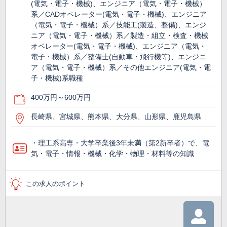
(電気・電子・機械)、エンジニア（電気・電子・機械）
系／CADオペレーター(電気・電子・機械)、エンジニア
（電気・電子・機械）系／技能工(製造、整備)、エンジ
ニア（電気・電子・機械）系／製造・組立・検査・機械
オペレーター(電気・電子・機械)、エンジニア（電気・
電子・機械）系／整備士(自動車・飛行機等)、エンジニ
ア（電気・電子・機械）系／その他エンジニア(電気・電
子・機械)系職種
400万円～600万円
長崎県、宮城県、熊本県、大分県、山形県、鹿児島県
・理工系高専・大学卒業後3年未満（第2新卒者）で、電
気・電子・情報・機械・化学・物理・材料等の知識
この求人のポイント