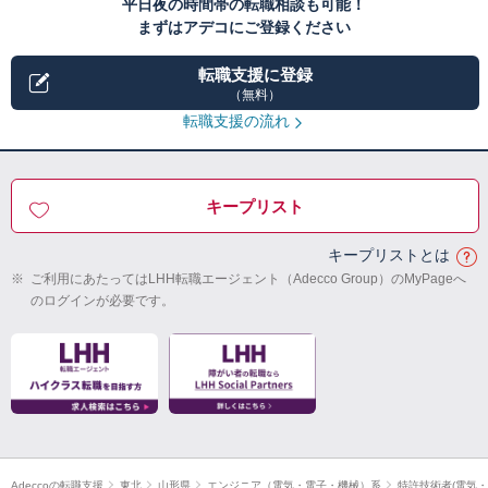
平日夜の時間帯の転職相談も可能！
まずはアデコにご登録ください
転職支援に登録
（無料）
転職支援の流れ
キープリスト
キープリストとは
※
ご利用にあたってはLHH転職エージェント（Adecco Group）のMyPageへ
のログインが必要です。
Adeccoの転職支援
東北
山形県
エンジニア（電気・電子・機械）系
特許技術者(電気・