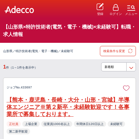
登録
ログイン
メニュー
【山形県×特許技術者(電気・電子・機械)×未経験可】転職・
求人情報
山形県／特許技術者(電気・電子・機械)／未経験可
検索条件を変更
1
件（1～1件を表示中）
ジョブNo.433697
【熊本・鹿児島・長崎・大分・山形・宮城】半導
体エンジニア※第２新卒・未経験歓迎です！各事
業所で募集しております。
正社員
上場企業
従業員1000名以上
年間休日120日以上
未経験可
第二新卒歓迎