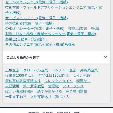
セールスエンジニア(電気・電子・機械)
技術営業・フィールドアプリケーションエンジニア(電気・電
子・機械)
サービスエンジニア(電気・電子・機械)
特許技術者(電気・電子・機械)
CADオペレーター(電気・電子・機械)
技能工(製造、整備)
製造・組立・検査・機械オペレーター(電気・電子・機械)
整備士(自動車・飛行機等)
その他エンジニア(電気・電子・機械)系職種
こだわり条件から探す
上場企業
グローバル企業
ベンチャー企業
外資系企業
従業員1000名以上
年間休日120日以上
女性が活躍
産休育休取得実績あり
フレックスタイム
転勤なし
未経験可
第二新卒歓迎
管理職
フリーランス
障がい者積極採用
語学が生かせる
完全在宅勤務
一部在宅勤務
入社実績あり
独占求人