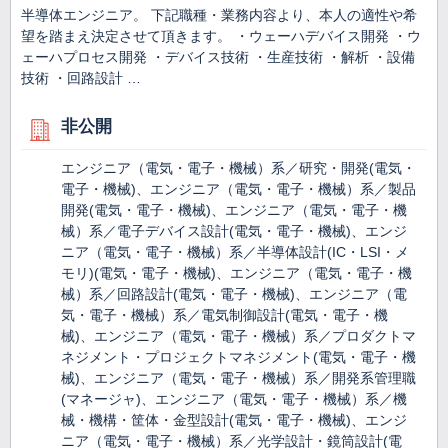
半導体エンジニア。 下記職種・業務内容より、本人の適性や希
望を踏まえ決定させて頂きます。 ・ウェーハデバイス開発 ・ウ
ェーハプロセス開発 ・デバイス技術 ・生産技術 ・解析 ・設備
技術 ・回路設計 …
非公開
エンジニア（電気・電子・機械）系／研究・開発(電気・
電子・機械)、エンジニア（電気・電子・機械）系／製品
開発(電気・電子・機械)、エンジニア（電気・電子・機
械）系／電子デバイス設計(電気・電子・機械)、エンジ
ニア（電気・電子・機械）系／半導体設計(IC・LSI・メ
モリ)(電気・電子・機械)、エンジニア（電気・電子・機
械）系／回路設計(電気・電子・機械)、エンジニア（電
気・電子・機械）系／電気制御設計(電気・電子・機
械)、エンジニア（電気・電子・機械）系／プロダクトマ
ネジメント・プロジェクトマネジメント(電気・電子・機
械)、エンジニア（電気・電子・機械）系／開発系管理職
(マネージャ)、エンジニア（電気・電子・機械）系／機
械・機構・筐体・金型設計(電気・電子・機械)、エンジ
ニア（電気・電子・機械）系／光学設計・鏡筒設計(電