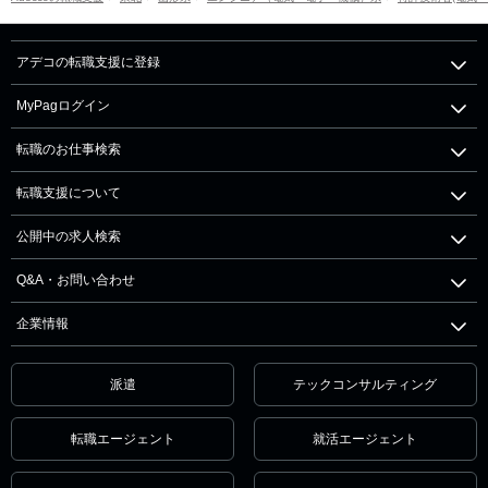
アデコの転職支援に登録
MyPagログイン
転職のお仕事検索
転職支援について
公開中の求人検索
Q&A・お問い合わせ
企業情報
派遣
テックコンサルティング
転職エージェント
就活エージェント