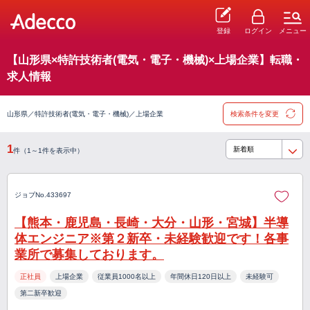
登録
ログイン
メニュー
【山形県×特許技術者(電気・電子・機械)×上場企業】転職・
求人情報
山形県／特許技術者(電気・電子・機械)／上場企業
検索条件を変更
1
件（1～1件を表示中）
ジョブNo.433697
【熊本・鹿児島・長崎・大分・山形・宮城】半導
体エンジニア※第２新卒・未経験歓迎です！各事
業所で募集しております。
正社員
上場企業
従業員1000名以上
年間休日120日以上
未経験可
第二新卒歓迎