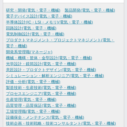
研究・開発(電気・電子・機械)
製品開発(電気・電子・機械)
電子デバイス設計(電気・電子・機械)
半導体設計(IC・LSI・メモリ)(電気・電子・機械)
回路設計(電気・電子・機械)
電気制御設計(電気・電子・機械)
プロダクトマネジメント・プロジェクトマネジメント(電気・
電子・機械)
開発系管理職(マネージャ)
機械・機構・筐体・金型設計(電気・電子・機械)
光学設計・鏡筒設計(電気・電子・機械)
意匠設計・プロダクトデザイン(電気・電子・機械)
シミュレーション・解析エンジニア(電気・電子・機械)
評価・分析(電気・電子・機械)
製造技術・生産技術(電気・電子・機械)
プロセスエンジニア(電気・電子・機械)
生産管理(電気・電子・機械)
品質管理・品質保証(電気・電子・機械)
工場管理職(電気・電子・機械)
設備保全・メンテナンス(電気・電子・機械)
技術企画・技術戦略・技術コンサルタント(電気・電子・機械)