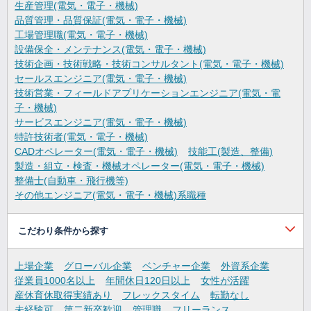
生産管理(電気・電子・機械)
品質管理・品質保証(電気・電子・機械)
工場管理職(電気・電子・機械)
設備保全・メンテナンス(電気・電子・機械)
技術企画・技術戦略・技術コンサルタント(電気・電子・機械)
セールスエンジニア(電気・電子・機械)
技術営業・フィールドアプリケーションエンジニア(電気・電
子・機械)
サービスエンジニア(電気・電子・機械)
特許技術者(電気・電子・機械)
CADオペレーター(電気・電子・機械)
技能工(製造、整備)
製造・組立・検査・機械オペレーター(電気・電子・機械)
整備士(自動車・飛行機等)
その他エンジニア(電気・電子・機械)系職種
こだわり条件から探す
上場企業
グローバル企業
ベンチャー企業
外資系企業
従業員1000名以上
年間休日120日以上
女性が活躍
産休育休取得実績あり
フレックスタイム
転勤なし
未経験可
第二新卒歓迎
管理職
フリーランス