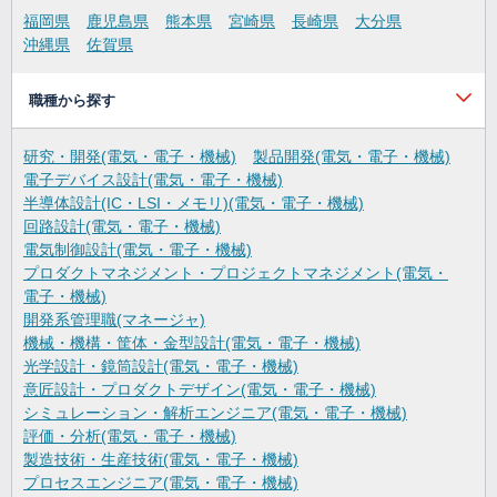
福岡県
鹿児島県
熊本県
宮崎県
長崎県
大分県
沖縄県
佐賀県
職種から探す
研究・開発(電気・電子・機械)
製品開発(電気・電子・機械)
電子デバイス設計(電気・電子・機械)
半導体設計(IC・LSI・メモリ)(電気・電子・機械)
回路設計(電気・電子・機械)
電気制御設計(電気・電子・機械)
プロダクトマネジメント・プロジェクトマネジメント(電気・
電子・機械)
開発系管理職(マネージャ)
機械・機構・筐体・金型設計(電気・電子・機械)
光学設計・鏡筒設計(電気・電子・機械)
意匠設計・プロダクトデザイン(電気・電子・機械)
シミュレーション・解析エンジニア(電気・電子・機械)
評価・分析(電気・電子・機械)
製造技術・生産技術(電気・電子・機械)
プロセスエンジニア(電気・電子・機械)