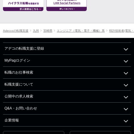
Adeccoの転職支援
九州
宮崎県
エンジニア（電気・電子・機械）系
特許技術者(電気・
アデコの転職支援に登録
MyPagログイン
転職のお仕事検索
転職支援について
公開中の求人検索
Q&A・お問い合わせ
企業情報