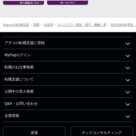
Adeccoの転職支援
関西
奈良県
エンジニア（電気・電子・機械）系
特許技術者(電気・
アデコの転職支援に登録
MyPagログイン
転職のお仕事検索
転職支援について
公開中の求人検索
Q&A・お問い合わせ
企業情報
派遣
テックコンサルティング