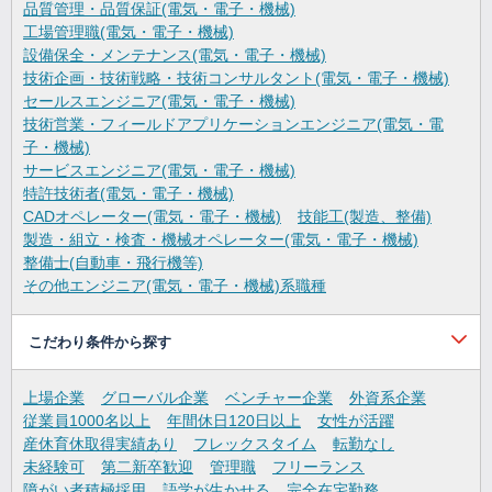
品質管理・品質保証(電気・電子・機械)
工場管理職(電気・電子・機械)
設備保全・メンテナンス(電気・電子・機械)
技術企画・技術戦略・技術コンサルタント(電気・電子・機械)
セールスエンジニア(電気・電子・機械)
技術営業・フィールドアプリケーションエンジニア(電気・電
子・機械)
サービスエンジニア(電気・電子・機械)
特許技術者(電気・電子・機械)
CADオペレーター(電気・電子・機械)
技能工(製造、整備)
製造・組立・検査・機械オペレーター(電気・電子・機械)
整備士(自動車・飛行機等)
その他エンジニア(電気・電子・機械)系職種
こだわり条件から探す
上場企業
グローバル企業
ベンチャー企業
外資系企業
従業員1000名以上
年間休日120日以上
女性が活躍
産休育休取得実績あり
フレックスタイム
転勤なし
未経験可
第二新卒歓迎
管理職
フリーランス
障がい者積極採用
語学が生かせる
完全在宅勤務