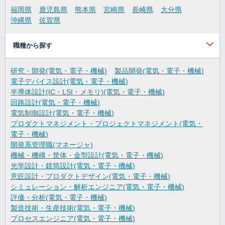
福岡県
鹿児島県
熊本県
宮崎県
長崎県
大分県
沖縄県
佐賀県
職種から探す
研究・開発(電気・電子・機械)
製品開発(電気・電子・機械)
電子デバイス設計(電気・電子・機械)
半導体設計(IC・LSI・メモリ)(電気・電子・機械)
回路設計(電気・電子・機械)
電気制御設計(電気・電子・機械)
プロダクトマネジメント・プロジェクトマネジメント(電気・
電子・機械)
開発系管理職(マネージャ)
機械・機構・筐体・金型設計(電気・電子・機械)
光学設計・鏡筒設計(電気・電子・機械)
意匠設計・プロダクトデザイン(電気・電子・機械)
シミュレーション・解析エンジニア(電気・電子・機械)
評価・分析(電気・電子・機械)
製造技術・生産技術(電気・電子・機械)
プロセスエンジニア(電気・電子・機械)