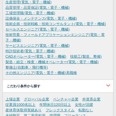
生産管理(電気・電子・機械)
品質管理・品質保証(電気・電子・機械)
工場管理職(電気・電子・機械)
設備保全・メンテナンス(電気・電子・機械)
技術企画・技術戦略・技術コンサルタント(電気・電子・機械)
セールスエンジニア(電気・電子・機械)
技術営業・フィールドアプリケーションエンジニア(電気・電
子・機械)
サービスエンジニア(電気・電子・機械)
特許技術者(電気・電子・機械)
CADオペレーター(電気・電子・機械)
技能工(製造、整備)
製造・組立・検査・機械オペレーター(電気・電子・機械)
整備士(自動車・飛行機等)
その他エンジニア(電気・電子・機械)系職種
こだわり条件から探す
上場企業
グローバル企業
ベンチャー企業
外資系企業
従業員1000名以上
年間休日120日以上
女性が活躍
産休育休取得実績あり
フレックスタイム
転勤なし
未経験可
第二新卒歓迎
管理職
フリーランス