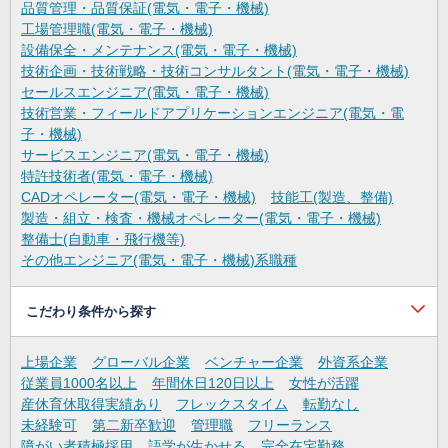
品質管理・品質保証(電気・電子・機械)
工場管理職(電気・電子・機械)
設備保全・メンテナンス(電気・電子・機械)
技術企画・技術戦略・技術コンサルタント(電気・電子・機械)
セールスエンジニア(電気・電子・機械)
技術営業・フィールドアプリケーションエンジニア(電気・電
子・機械)
サービスエンジニア(電気・電子・機械)
特許技術者(電気・電子・機械)
CADオペレーター(電気・電子・機械)
技能工(製造、整備)
製造・組立・検査・機械オペレーター(電気・電子・機械)
整備士(自動車・飛行機等)
その他エンジニア(電気・電子・機械)系職種
こだわり条件から探す
上場企業
グローバル企業
ベンチャー企業
外資系企業
従業員1000名以上
年間休日120日以上
女性が活躍
産休育休取得実績あり
フレックスタイム
転勤なし
未経験可
第二新卒歓迎
管理職
フリーランス
障がい者積極採用
語学が生かせる
完全在宅勤務