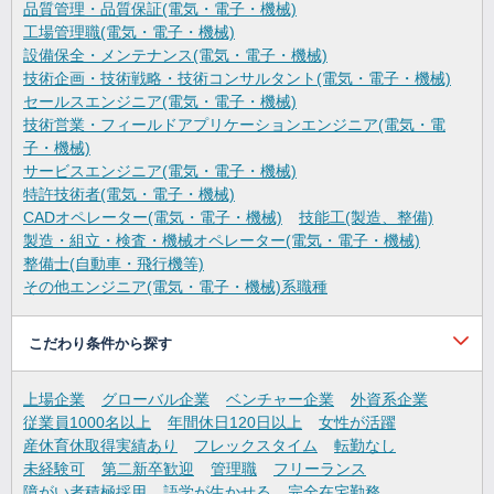
品質管理・品質保証(電気・電子・機械)
工場管理職(電気・電子・機械)
設備保全・メンテナンス(電気・電子・機械)
技術企画・技術戦略・技術コンサルタント(電気・電子・機械)
セールスエンジニア(電気・電子・機械)
技術営業・フィールドアプリケーションエンジニア(電気・電
子・機械)
サービスエンジニア(電気・電子・機械)
特許技術者(電気・電子・機械)
CADオペレーター(電気・電子・機械)
技能工(製造、整備)
製造・組立・検査・機械オペレーター(電気・電子・機械)
整備士(自動車・飛行機等)
その他エンジニア(電気・電子・機械)系職種
こだわり条件から探す
上場企業
グローバル企業
ベンチャー企業
外資系企業
従業員1000名以上
年間休日120日以上
女性が活躍
産休育休取得実績あり
フレックスタイム
転勤なし
未経験可
第二新卒歓迎
管理職
フリーランス
障がい者積極採用
語学が生かせる
完全在宅勤務