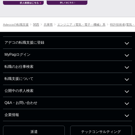
Adeccoの転職支援
関西
兵庫県
エンジニア（電気・電子・機械）系
特許技術者(電気・
アデコの転職支援に登録
MyPagログイン
転職のお仕事検索
転職支援について
公開中の求人検索
Q&A・お問い合わせ
企業情報
派遣
テックコンサルティング