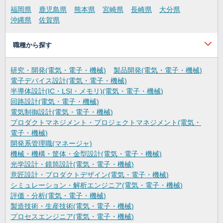
福岡県
鹿児島県
熊本県
宮崎県
長崎県
大分県
沖縄県
佐賀県
職種から探す
研究・開発(電気・電子・機械)
製品開発(電気・電子・機械)
電子デバイス設計(電気・電子・機械)
半導体設計(IC・LSI・メモリ)(電気・電子・機械)
回路設計(電気・電子・機械)
電気制御設計(電気・電子・機械)
プロダクトマネジメント・プロジェクトマネジメント(電気・
電子・機械)
開発系管理職(マネージャ)
機械・機構・筐体・金型設計(電気・電子・機械)
光学設計・鏡筒設計(電気・電子・機械)
意匠設計・プロダクトデザイン(電気・電子・機械)
シミュレーション・解析エンジニア(電気・電子・機械)
評価・分析(電気・電子・機械)
製造技術・生産技術(電気・電子・機械)
プロセスエンジニア(電気・電子・機械)