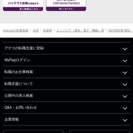
Adeccoの転職支援
九州
佐賀県
エンジニア（電気・電子・機械）系
特許技術者(電気・
アデコの転職支援に登録
MyPagログイン
転職のお仕事検索
転職支援について
公開中の求人検索
Q&A・お問い合わせ
企業情報