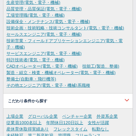
生産管理(電気・電子・機械)
品質管理・品質保証(電気・電子・機械)
工場管理職(電気・電子・機械)
設備保全・メンテナンス(電気・電子・機械)
技術企画・技術戦略・技術コンサルタント(電気・電子・機械)
セールスエンジニア(電気・電子・機械)
技術営業・フィールドアプリケーションエンジニア(電気・電
子・機械)
サービスエンジニア(電気・電子・機械)
特許技術者(電気・電子・機械)
CADオペレーター(電気・電子・機械)
技能工(製造、整備)
製造・組立・検査・機械オペレーター(電気・電子・機械)
整備士(自動車・飛行機等)
その他エンジニア(電気・電子・機械)系職種
こだわり条件から探す
上場企業
グローバル企業
ベンチャー企業
外資系企業
従業員1000名以上
年間休日120日以上
女性が活躍
産休育休取得実績あり
フレックスタイム
転勤なし
未経験可
第二新卒歓迎
管理職
フリーランス