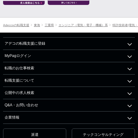
Adeccoの転職支援
東海
三重県
エンジニア（電気・電子・機械）系
特許技術者(電気・
アデコの転職支援に登録
MyPagログイン
転職のお仕事検索
転職支援について
公開中の求人検索
Q&A・お問い合わせ
企業情報
派遣
テックコンサルティング