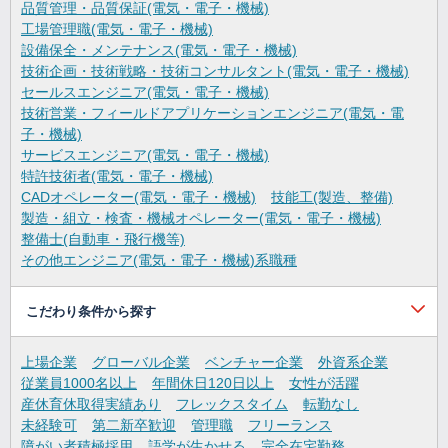
品質管理・品質保証(電気・電子・機械)
工場管理職(電気・電子・機械)
設備保全・メンテナンス(電気・電子・機械)
技術企画・技術戦略・技術コンサルタント(電気・電子・機械)
セールスエンジニア(電気・電子・機械)
技術営業・フィールドアプリケーションエンジニア(電気・電
子・機械)
サービスエンジニア(電気・電子・機械)
特許技術者(電気・電子・機械)
CADオペレーター(電気・電子・機械)
技能工(製造、整備)
製造・組立・検査・機械オペレーター(電気・電子・機械)
整備士(自動車・飛行機等)
その他エンジニア(電気・電子・機械)系職種
こだわり条件から探す
上場企業
グローバル企業
ベンチャー企業
外資系企業
従業員1000名以上
年間休日120日以上
女性が活躍
産休育休取得実績あり
フレックスタイム
転勤なし
未経験可
第二新卒歓迎
管理職
フリーランス
障がい者積極採用
語学が生かせる
完全在宅勤務