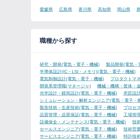
愛媛県
広島県
香川県
高知県
岡山県
職種から探す
研究・開発(電気・電子・機械)
製品開発(電気・
半導体設計(IC・LSI・メモリ)(電気・電子・機械)
電気制御設計(電気・電子・機械)
プロダクトマネ
開発系管理職(マネージャ)
機械・機構・筐体・金
光学設計・鏡筒設計(電気・電子・機械)
意匠設計
シミュレーション・解析エンジニア(電気・電子・機
製造技術・生産技術(電気・電子・機械)
プロセス
品質管理・品質保証(電気・電子・機械)
工場管理
設備保全・メンテナンス(電気・電子・機械)
技
セールスエンジニア(電気・電子・機械)
技術営
サービスエンジニア(電気・電子・機械)
特許技術