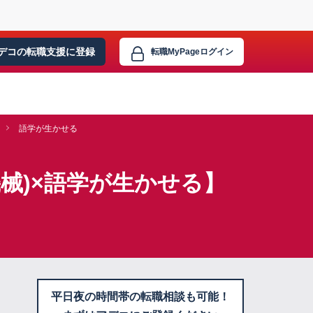
デコの転職支援に
登録
転職MyPage
ログイン
語学が生かせる
械)×語学が生かせる】
平日夜の時間帯の転職相談も可能！