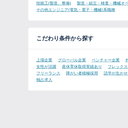
技能工(製造、整備)
製造・組立・検査・機械オペ
その他エンジニア(電気・電子・機械)系職種
こだわり条件から探す
上場企業
グローバル企業
ベンチャー企業
女性が活躍
産休育休取得実績あり
フレックス
フリーランス
障がい者積極採用
語学が生かせ
独占求人